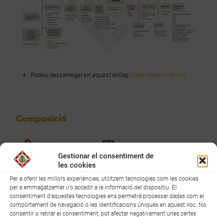
Podeu descarregar en aquest enllaç
l'organigrama tècnic.
Composició
Gestionar el consentiment de
les cookies
Per a oferir les millors experiències, utilitzem tecnologies com les cookies
per a emmagatzemar i/o accedir a la informació del dispositiu. El
consentiment d'aquestes tecnologies ens permetrà processar dades com el
comportament de navegació o les identificacions úniques en aquest lloc. No
consentir o retirar el consentiment, pot afectar negativament unes certes