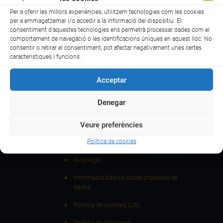
Per a oferir les millors experiències, utilitzem tecnologies com les cookies
per a emmagatzemar i/o accedir a la informació del dispositiu. El
consentiment d'aquestes tecnologies ens permetrà processar dades com el
comportament de navegació o les identificacions úniques en aquest lloc. No
© Consell Comarcal del Baix Camp| Dr. Ferran 8 | 43202
consentir o retirar el consentiment, pot afectar negativament unes certes
característiques i funcions.
Reus | Tel. 977 327 155
Acceptar
Denegar
Veure preferències
Política de cookies
Accessibilitat
Avís legal
Informació bàsica sobre protecció de
dades
Política de cookies (UE)
Política de privacitat