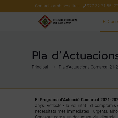
Contacta amb nosaltres
977 32 71 55
El Conse
Pla d’Actuacion
Principal
Pla d’Actuacions Comarcal 21-
El Programa d’Actuació Comarcal 2021-20
anys. Reflecteix la voluntat i el compromís 
necessitats més immediates i urgents, alhor
Concebut com a un document viu, dinàmic i o