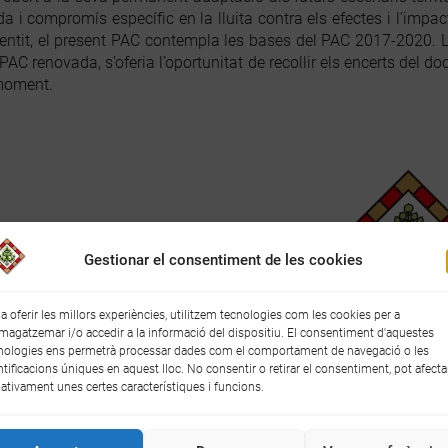
i compromís específic en la lluita contra els efectes i l’impa
ntit, el present PAC contempla les bases del PAC 2017-2020. La 
PAC renovada, s’oferia l’oportunitat de recollir els encerts del do
 moment.
Gestionar el consentiment de les cookies
 a oferir les millors experiències, utilitzem tecnologies com les cookies per a
agatzemar i/o accedir a la informació del dispositiu. El consentiment d'aquestes
nologies ens permetrà processar dades com el comportament de navegació o les
ntificacions úniques en aquest lloc. No consentir o retirar el consentiment, pot afecta
ativament unes certes característiques i funcions.