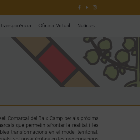
 transparència
Oficina Virtual
Notícies
Consell Comarcal del Baix Camp per als pròxims
rcals que permetin afrontar la realitat i les
les transformacions en el model territorial.
rials, vol posar èmfasi en les preocupacions