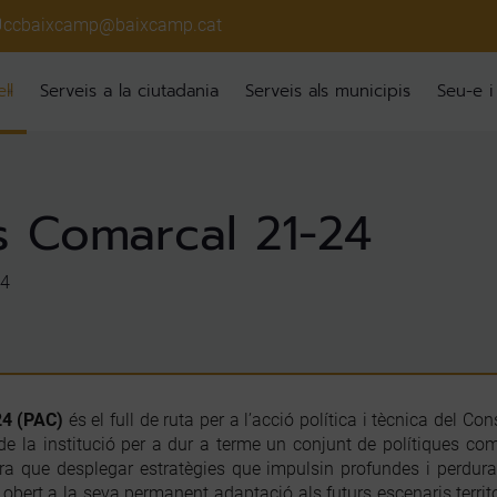
ccbaixcamp@baixcamp.cat
ll
Serveis a la ciutadania
Serveis als municipis
Seu-e i
s Comarcal 21-24
24
24 (PAC)
és el full de ruta per a l’acció política i tècnica del 
de la institució per a dur a terme un conjunt de polítiques coma
a que desplegar estratègies que impulsin profundes i perdurab
bert a la seva permanent adaptació als futurs escenaris territo