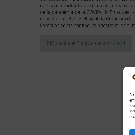
que ha d’afrontar la comarca amb una mirada 
de la pandèmia de la COVID-19. En aquest se
constituir-se el consell. Amb la Comissió del 
i ampliar-ne els continguts adequant-los al
Consulta el Pla d'Actuacions 21-24
Per
emm
tec
ide
neg