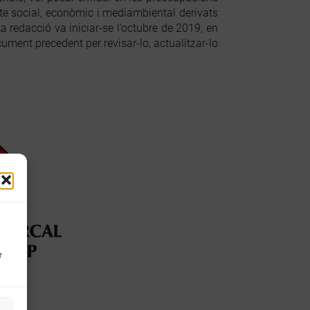
cte social, econòmic i mediambiental derivats
redacció va iniciar-se l’octubre de 2019, en
cument precedent per revisar-lo, actualitzar-lo
r