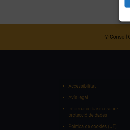
© Consell C
Accessibilitat
Avís legal
Informació bàsica sobre
protecció de dades
Política de cookies (UE)