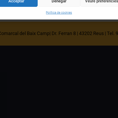
Acceptar
Denegar
Veure preferèncie
Política de cookies
omarcal del Baix Camp| Dr. Ferran 8 | 43202 Reus | Tel.