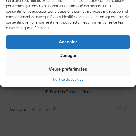
Per a oferir les millors experiències, utilitzem tecnologies com les cookies
vegada l'11 de febrer de 2016.
per a emmagatzemar i/o accedir a la informació del dispositiu. El
consentiment d'aquestes tecnologies ens permetrà processar dades com el
comportament de navegació o les identificacions úniques en aquest lloc. No
consentir o retirar el consentiment, pot afectar negativament unes certes
característiques i funcions.
Acceptar
Denegar
Veure preferències
Política de cookies
11F: Dia de la Dona i la Ciència
Compartir
0