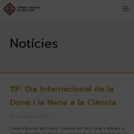
11F: Dia Internacional de la
Dona i la Nena a la Ciència
11 de febrer de 2022
L'
àrea d'Igualtat del Consell Comarcal del Baix Camp s'adhereix a
aquesta efemèride per donar veu a totes les dones que treballen en el