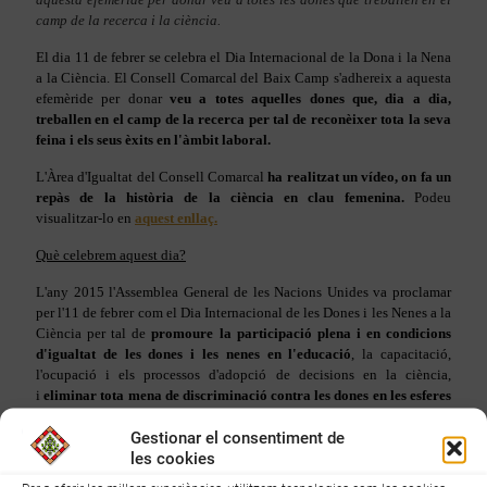
camp de la recerca i la ciència.
El dia 11 de febrer se celebra el Dia Internacional de la Dona i la Nena
a la Ciència. El Consell Comarcal del Baix Camp s'adhereix a aquesta
efemèride per donar
veu a totes aquelles dones que, dia a dia,
treballen en el camp de la recerca per tal de reconèixer tota la seva
feina i els seus èxits en l'àmbit laboral.
L'Àrea d'Igualtat del Consell Comarcal
ha realitzat un vídeo, on fa un
repàs de la història de la ciència en clau femenina.
Podeu
visualitzar-lo en
aquest enllaç.
Què celebrem aquest dia?
L'any 2015 l'Assemblea General de les Nacions Unides va proclamar
per l'11 de febrer com el Dia Internacional de les Dones i les Nenes a la
Ciència per tal de
promoure la participació plena i en condicions
d'igualtat de les dones i les nenes en l'educació
, la capacitació,
l'ocupació i els processos d'adopció de decisions en la ciència,
i
eliminar tota mena de discriminació contra les dones en les esferes
de l'educació i l'ocupació.
Tot trencant les barreres jurídiques,
Gestionar el consentiment de
econòmiques, socials i culturals mitjançant polítiques i plans d'estudi
les cookies
en el camp de la ciència per fomentar una major participació de les
dones i les nenes i reconèixer els seus èxits. Es va celebrar per primera