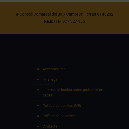
© Consell Comarcal del Baix Camp| Dr. Ferran 8 | 43202
Reus | Tel. 977 327 155
Accessibilitat
Avís legal
Informació bàsica sobre protecció de
dades
Política de cookies (UE)
Política de privacitat
Contacte