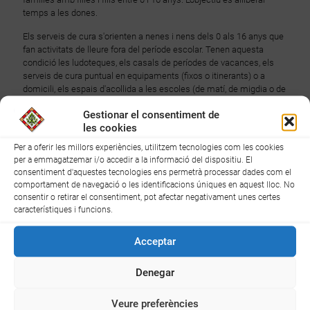
temps a les dones.
Els serveis de cura s'orienten a nenes i nens dels 0 als 16 anys que
fan activitats de lleure fora del període escolar. Tenen aquesta
condició les ludoteques, els casals de períodes de vacances, els
serveis de cura puntual en equipaments (fixos o itinerants) o a
domicili, els espais d'acollida a les escoles (de matí, de migdia o de
tarda), les colònies i els campaments, o altres serveis anàlegs de
Gestionar el consentiment de
lleure fora de l'horari escolar (o fora de l'etapa d'escolarització
les cookies
obligatòria), excloses les activitats educatives extraescolars.
Per a oferir les millors experiències, utilitzem tecnologies com les cookies
L'accés dels serveis ha de prioritzar els col·lectius següents: les
per a emmagatzemar i/o accedir a la informació del dispositiu. El
famílies amb altres càrregues relacionades amb les cures, les
consentiment d'aquestes tecnologies ens permetrà processar dades com el
famílies monoparentals, les mares o tutores víctimes de violències
comportament de navegació o les identificacions úniques en aquest lloc. No
masclistes, en situació d'atur de llarga durada, o ocupades de
consentir o retirar el consentiment, pot afectar negativament unes certes
forma autònoma, majors de 45 anys, o migrants.
característiques i funcions.
Pel 2024, el Baix Camp té un pressupost de 181.435,83 € per
Acceptar
activitats d’aquest programa.
Denegar
Veure preferències