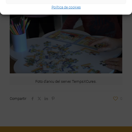
Política de cookies
Foto d’arxiu del servei TempsXCures.
Compartir
0