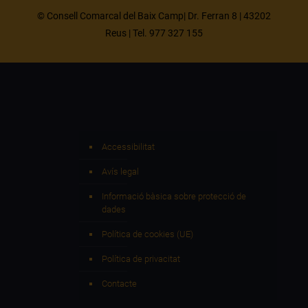
© Consell Comarcal del Baix Camp| Dr. Ferran 8 | 43202
Reus | Tel. 977 327 155
Accessibilitat
Avís legal
Informació bàsica sobre protecció de
dades
Política de cookies (UE)
Política de privacitat
Contacte