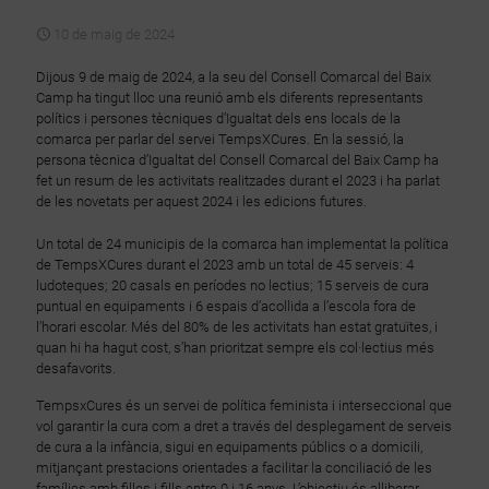
10 de maig de 2024
Dijous 9 de maig de 2024, a la seu del Consell Comarcal del Baix
Camp ha tingut lloc una reunió amb els diferents representants
polítics i persones tècniques d’Igualtat dels ens locals de la
comarca per parlar del servei TempsXCures. En la sessió, la
persona tècnica d’Igualtat del Consell Comarcal del Baix Camp ha
fet un resum de les activitats realitzades durant el 2023 i ha parlat
de les novetats per aquest 2024 i les edicions futures.
Un total de 24 municipis de la comarca han implementat la política
de TempsXCures durant el 2023 amb un total de 45 serveis: 4
ludoteques; 20 casals en períodes no lectius; 15 serveis de cura
puntual en equipaments i 6 espais d’acollida a l’escola fora de
l’horari escolar. Més del 80% de les activitats han estat gratuïtes, i
quan hi ha hagut cost, s’han prioritzat sempre els col·lectius més
desafavorits.
TempsxCures és un servei de política feminista i interseccional que
vol garantir la cura com a dret a través del desplegament de serveis
de cura a la infància, sigui en equipaments públics o a domicili,
mitjançant prestacions orientades a facilitar la conciliació de les
famílies amb filles i fills entre 0 i 16 anys. L’objectiu és alliberar