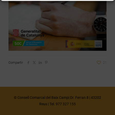
Compartir
21
© Consell Comarcal del Baix Camp| Dr. Ferran 8 | 43202
Reus | Tel. 977 327 155