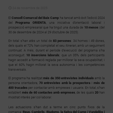
24 de novembre de 2025
El
Consell Comarcal del Baix Camp
ha tancat amb èxit l’edició 2024
del
Programa ORIENTA
, una iniciativa d’orientació laboral i
prospecció empresarial que ha tingut una durada de
10 mesos
(del
30 de desembre de 2024 al 29 d’octubre de 2025).
En total s’han atès un total de
83 persones
: 34 homes i 49 dones,
dels quals el 72% han completat el seu itinerari, amb un seguiment
continuat. A més, durant el període d’execució del programa s’ha
aconseguit:
10 insercions laborals
; que un 35% dels participants
hagin accedit a formació reglada per millorar la seva ocupabilitat; i
que el 60% hagin millorat la seva autonomia i les competències
transversals.
El programa ha realitzat
més de 350 entrevistes individuals
amb la
persona orientadora,
70 entrevistes amb la prospectora
i
més de
400 trucades
per contactar amb empreses i usuaris. En total, s’han
establert
més de 60 contactes amb empreses
, de les quals
20
han
mostrat interès per col·laborar.
Les actuacions s’han dut a terme en cinc punts fixos de la
comarca:
Reus, Cambrils, Riudoms, la Selva del Camp i Vandellòs i