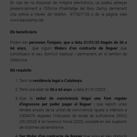
En cas de no disposar de mitjans electrònics, us podeu adreçar
presencialment a l’Oficina d’habitatge del Baix Camp, demanant
cita prèvia a través del telèfon, 977327155 o de la pàgina web
www.baixcamp.cat.
Els beneficiaris
Poden ser
persones físiques, que a data 31/01/25 tinguin de 36 a
64 anys,
que siguin
titulars d’un contracte de lloguer
que
constitueixi el seu domicili habitual i permanent, en el territori de
Catalunya.
Els requisits
Tenir la
residència legal a Catalunya
.
Tenir una edat de
36 a 64 anys
, a data 31/01/2025.
Que la
unitat de convivència tingui una font regular
d’ingressos per poder pagar el lloguer
i que reporti unes
rendes anuals de la unitat de convivència iguals o inferiors a
2,928479 vegades l’indicador de renda de suficiència (IRSC)
(25.200,00 € en l’exercici fiscal 2023), excepte en els supòsits
de víctimes de terrorisme.
Ser titular d'un contracte de lloguer
que sigui el seu domicili