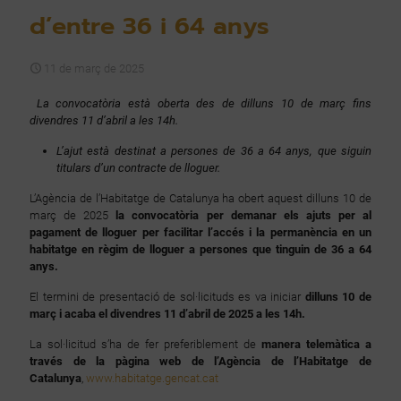
d’entre 36 i 64 anys
11 de març de 2025
La convocatòria està oberta des de dilluns 10 de març fins
divendres 11 d’abril a les 14h.
L’ajut està destinat a persones de 36 a 64 anys, que siguin
titulars d’un contracte de lloguer.
L’Agència de l’Habitatge de Catalunya ha obert aquest dilluns 10 de
març de 2025
la convocatòria per demanar els ajuts per al
pagament de lloguer per facilitar l’accés i la permanència en un
habitatge en règim de lloguer a persones que tinguin de 36 a 64
anys.
El termini de presentació de sol·licituds es va iniciar
dilluns 10 de
març i acaba el divendres 11 d’abril de 2025 a les 14h.
La sol·licitud s’ha de fer preferiblement de
manera telemàtica a
través de la pàgina web de l’Agència de l’Habitatge de
Catalunya
,
www.habitatge.gencat.cat