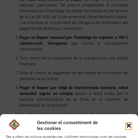
habitual i permanent. Cal estar-hi empadronat. El contracte
d’arrendament d’habitatge ha d’estar formalitzat en els termes
de la Llei 29/1994, de 24 de novembre, d’arrendaments urbans,
i ha d’incloure el compliment de l’obligació de l’arrendatari del
pagament de la fiança a l’arrendador.
Pagar un lloguer mensual per l’habitatge no superior a 700 €
(demarcació: Tarragona)
que marca la corresponent
convocatòria.
Tenir domiciliat el cobrament de la subvenció en una entitat
financera.
Estar al corrent de pagament de les rendes en el moment de
presentar la sol·licitud.
Pagar el lloguer per mitjà de transferència bancària, rebut
domiciliat, ingrés en compte
, Bizum o rebut emès per la
persona administradora de la finca, en el moment de
presentació de la sol·licitud.
No estar sotmès a cap dels supòsits de prohibició per ser
beneficiari de subvencions de conformitat amb el que
Gestionar el consentiment de
estableix la Llei 38/2003, de 17 de novembre, general de
les cookies
subvencions, i no haver estat objecte d'un procediment de
Per a oferir les millors experiències, utilitzem tecnologies com les cookies
revocació d'algun dels ajuts establerts pel Reial decret