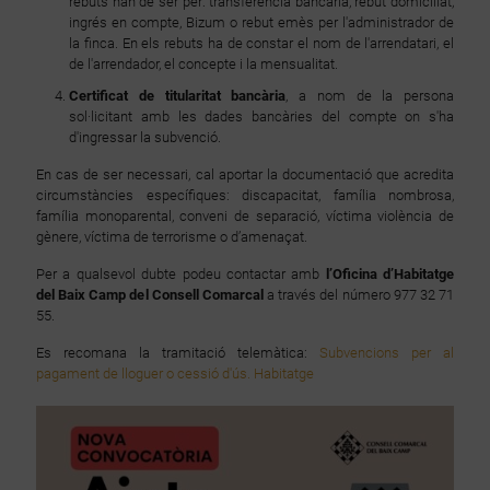
rebuts han de ser per: transferència bancària, rebut domiciliat,
ingrés en compte, Bizum o rebut emès per l'administrador de
la finca. En els rebuts ha de constar el nom de l'arrendatari, el
de l'arrendador, el concepte i la mensualitat.
Certificat de titularitat bancària
, a nom de la persona
sol·licitant amb les dades bancàries del compte on s'ha
d'ingressar la subvenció.
En cas de ser necessari, cal aportar la documentació que acredita
circumstàncies específiques: discapacitat, família nombrosa,
família monoparental, conveni de separació, víctima violència de
gènere, víctima de terrorisme o d’amenaçat.
Per a qualsevol dubte podeu contactar amb
l’Oficina d’Habitatge
del Baix Camp del Consell Comarcal
a través del número 977 32 71
55.
Es recomana la tramitació telemàtica:
Subvencions per al
pagament de lloguer o cessió d'ús. Habitatge