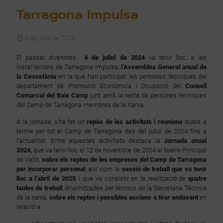
Tarragona Impulsa
8 de juliol de 2025
El passat divendres
4 de juliol de 2024
va tenir lloc, a les
instal·lacions de Tarragona Impulsa,
l’Assemblea General anual de
la Cessetània
en la que han participat les persones tècniques del
departament de Promoció Econòmica i Ocupació del
Consell
Comarcal del Baix Camp
junt amb la resta de persones tècniques
del Camp de Tarragona membres de la Xarxa.
A la jornada, s’ha fet un
repàs de les activitats i reunions
dutes a
terme per tot el Camp de Tarragona des del juliol de 2024 fins a
l’actualitat. Entre aquestes activitats destaca la
Jornada anual
2024,
que va tenir lloc el 12 de novembre de 2024 al teatre Principal
de Valls,
sobre els reptes de les empreses del Camp de Tarragona
per incorporar personal
, així com la
sessió de treball que va tenir
lloc a l’abril de 2025
, i que va consistir en la realització de
quatre
taules de treball
, dinamitzades per tècnics de la Secretaria Tècnica
de la xarxa,
sobre els reptes i possibles accions a tirar endavant
en
relació a: