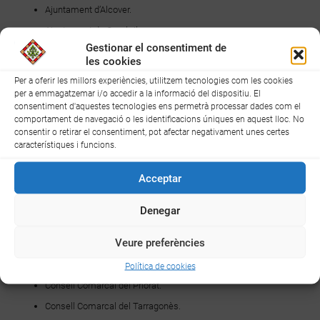
Ajuntament d’Alcover.
Ajuntament de Cambrils.
Gestionar el consentiment de
Ajuntament de Reus.
les cookies
Ajuntament de la Selva del Camp.
Per a oferir les millors experiències, utilitzem tecnologies com les cookies
Ajuntament de Tarragona.
per a emmagatzemar i/o accedir a la informació del dispositiu. El
consentiment d'aquestes tecnologies ens permetrà processar dades com el
Ajuntament de Valls.
comportament de navegació o les identificacions úniques en aquest lloc. No
consentir o retirar el consentiment, pot afectar negativament unes certes
Ajuntament de Vandellòs i l’Hospitalet de l’Infant
característiques i funcions.
Ajuntament de Vila-seca
Mancomunitat d’Iniciatives pel Desenvolupament Integral del
Acceptar
Territori de Vandellòs i l’Hospitalet de l’Infant, Tivissa i Pratdip
(MIDIT).
Denegar
Consell Comarcal de l’Alt Camp
Veure preferències
Consell Comarcal del Baix Camp.
Consell Comarcal de la Conca de Barberà
Política de cookies
Consell Comarcal del Priorat.
Consell Comarcal del Tarragonès.