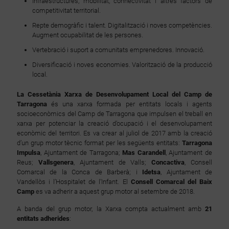
Infraestructures, mobilitat, connectivitat i altres factors de
competitivitat territorial.
Repte demogràfic i talent. Digitalització i noves competències.
Augment ocupabilitat de les persones.
Vertebració i suport a comunitats emprenedores. Innovació.
Diversificació i noves economies. Valorització de la producció
local.
La Cessetània Xarxa de Desenvolupament Local del Camp de
Tarragona
és una xarxa formada per entitats locals i agents
socioeconòmics del Camp de Tarragona que impulsen el treball en
xarxa per potenciar la creació d’ocupació i el desenvolupament
econòmic del territori. Es va crear al juliol de 2017 amb la creació
d’un grup motor tècnic format per les següents entitats:
Tarragona
Impulsa
, Ajuntament de Tarragona;
Mas Carandell
, Ajuntament de
Reus;
Vallsgenera
, Ajuntament de Valls;
Concactiva
, Consell
Comarcal de la Conca de Barberà; i
Idetsa
, Ajuntament de
Vandellòs i l’Hospitalet de l’Infant. El
Consell Comarcal del Baix
Camp
es va adherir a aquest grup motor al setembre de 2018.
A banda del grup motor, la Xarxa compta actualment amb
21
entitats adherides
: