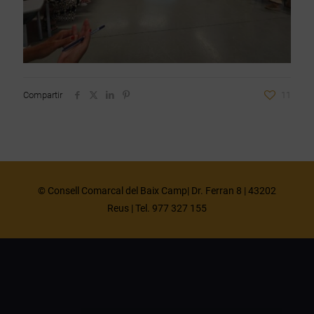
Compartir
11
© Consell Comarcal del Baix Camp| Dr. Ferran 8 | 43202
Reus | Tel. 977 327 155