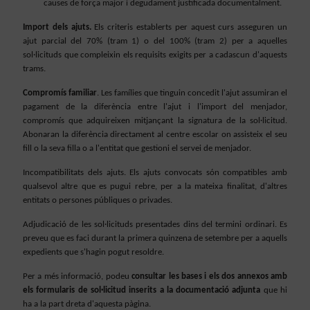
causes de força major i degudament justificada documentalment.
Import dels ajuts.
Els criteris establerts per aquest curs asseguren un
ajut parcial del 70% (tram 1) o del 100% (tram 2) per a aquelles
sol·licituds que compleixin els requisits exigits per a cadascun d'aquests
trams.
Compromís familiar
. Les famílies que tinguin concedit l'ajut assumiran el
pagament de la diferència entre l'ajut i l'import del menjador,
compromís que adquireixen mitjançant la signatura de la sol·licitud.
Abonaran la diferència directament al centre escolar on assisteix el seu
fill o la seva filla o a l'entitat que gestioni el servei de menjador.
Incompatibilitats dels ajuts. Els ajuts convocats són compatibles amb
qualsevol altre que es pugui rebre, per a la mateixa finalitat, d'altres
entitats o persones públiques o privades.
Adjudicació de les sol·licituds presentades dins del termini ordinari. Es
preveu que es faci durant la primera quinzena de setembre per a aquells
expedients que s'hagin pogut resoldre.
Per a més informació, podeu
consultar les bases i els dos annexos amb
els formularis de sol·licitud inserits a la documentació adjunta
que hi
ha a la part dreta d'aquesta pàgina.