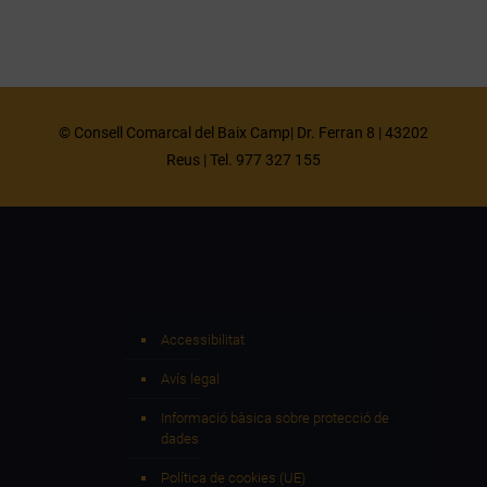
© Consell Comarcal del Baix Camp| Dr. Ferran 8 | 43202
Reus | Tel. 977 327 155
Accessibilitat
Avís legal
Informació bàsica sobre protecció de
dades
Política de cookies (UE)