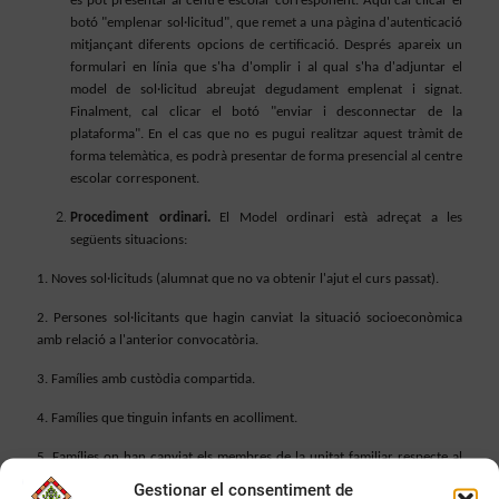
es pot presentar al centre escolar corresponent. Aquí cal clicar el
botó "emplenar sol·licitud", que remet a una pàgina d'autenticació
mitjançant diferents opcions de certificació. Després apareix un
formulari en línia que s'ha d'omplir i al qual s'ha d'adjuntar el
model de sol·licitud abreujat degudament emplenat i signat.
Finalment, cal clicar el botó "enviar i desconnectar de la
plataforma". En el cas que no es pugui realitzar aquest tràmit de
forma telemàtica, es podrà presentar de forma presencial al centre
escolar corresponent.
Procediment ordinari.
El Model ordinari està adreçat a les
següents situacions:
1. Noves sol·licituds (alumnat que no va obtenir l'ajut el curs passat).
2. Persones sol·licitants que hagin canviat la situació socioeconòmica
amb relació a l'anterior convocatòria.
3. Famílies amb custòdia compartida.
4. Famílies que tinguin infants en acolliment.
5. Famílies on han canviat els membres de la unitat familiar respecte al
curs passat (nou/va fill/a, separació, defunció, emancipació...).
Gestionar el consentiment de