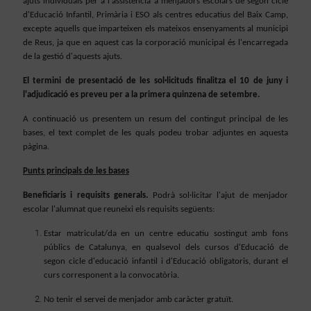
ajuts individuals per a l'assistència a menjadors escolars de segon cicle
d'Educació Infantil, Primària i ESO als centres educatius del Baix Camp,
excepte aquells que imparteixen els mateixos ensenyaments al municipi
de Reus, ja que en aquest cas la corporació municipal és l'encarregada
de la gestió d'aquests ajuts.
El termini de presentació de les sol·licituds finalitza el 10 de juny i
l'adjudicació es preveu per a la primera quinzena de setembre.
A continuació us presentem un resum del contingut principal de les
bases, el text complet de les quals podeu trobar adjuntes en aquesta
pàgina.
Punts principals de les bases
Beneficiaris i requisits generals.
Podrà sol·licitar l'ajut de menjador
escolar l'alumnat que reuneixi els requisits següents:
Estar matriculat/da en un centre educatiu sostingut amb fons
públics de Catalunya, en qualsevol dels cursos d'Educació de
segon cicle d'educació infantil i d'Educació obligatoris, durant el
curs corresponent a la convocatòria.
No tenir el servei de menjador amb caràcter gratuït.