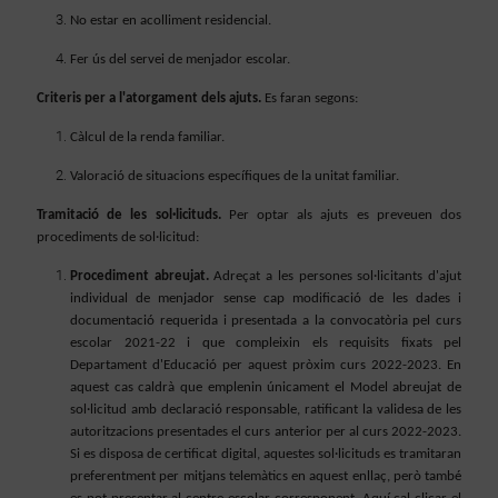
No estar en acolliment residencial.
Fer ús del servei de menjador escolar.
Criteris per a l'atorgament dels ajuts.
Es faran segons:
Càlcul de la renda familiar.
Valoració de situacions específiques de la unitat familiar.
Tramitació de les sol·licituds.
Per optar als ajuts es preveuen dos
procediments de sol·licitud:
Procediment abreujat.
Adreçat a les persones sol·licitants d'ajut
individual de menjador sense cap modificació de les dades i
documentació requerida i presentada a la convocatòria pel curs
escolar 2021-22 i que compleixin els requisits fixats pel
Departament d'Educació per aquest pròxim curs 2022-2023. En
aquest cas caldrà que emplenin únicament el Model abreujat de
sol·licitud amb declaració responsable, ratificant la validesa de les
autoritzacions presentades el curs anterior per al curs 2022-2023.
Si es disposa de certificat digital, aquestes sol·licituds es tramitaran
preferentment per mitjans telemàtics en aquest enllaç, però també