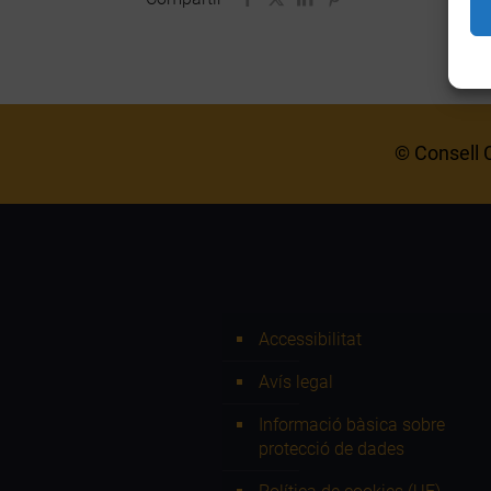
© Consell C
Accessibilitat
Avís legal
Informació bàsica sobre
protecció de dades