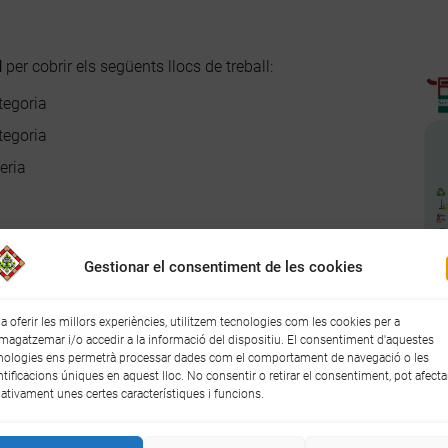
l
per cobrir els següents llocs de treball:
tegoria
tegoria
eria
Gestionar el consentiment de les cookies
rsa de treball de Secomsa Cambrils
adjunta i inscriu-te a
arcal del Baix Camp
.
 a oferir les millors experiències, utilitzem tecnologies com les cookies per a
agatzemar i/o accedir a la informació del dispositiu. El consentiment d'aquestes
nologies ens permetrà processar dades com el comportament de navegació o les
ntificacions úniques en aquest lloc. No consentir o retirar el consentiment, pot afecta
ativament unes certes característiques i funcions.