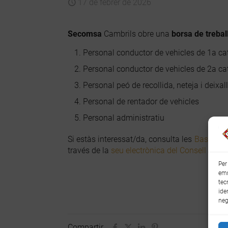
17 de febrer de 2026
Secomsa
Cambrils obre una
borsa de trebal
Personal conductor de vehicles de 1a ca
Personal conductor de vehicles de 2a ca
Personal peó de recollida, neteja i deixall
Personal de rentador de vehicles
Personal administratiu
Si estàs interessat/da, consulta les
Bases bo
través de la
seu electrònica del Consell Com
Per
emm
tec
ide
neg
Compartir