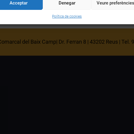
Acceptar
Denegar
Veure preferèncie
Política de cookies
omarcal del Baix Camp| Dr. Ferran 8 | 43202 Reus | Tel.