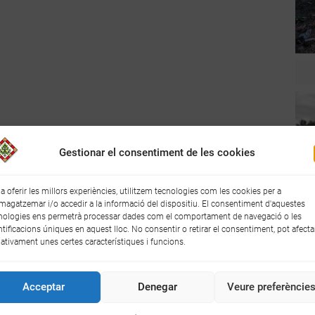
Gestionar el consentiment de les cookies
 a oferir les millors experiències, utilitzem tecnologies com les cookies per a
agatzemar i/o accedir a la informació del dispositiu. El consentiment d'aquestes
nologies ens permetrà processar dades com el comportament de navegació o les
ntificacions úniques en aquest lloc. No consentir o retirar el consentiment, pot afecta
ativament unes certes característiques i funcions.
Acceptar
Denegar
Veure preferèncie
e disposen de diferents eines per treballar en l'àmbit