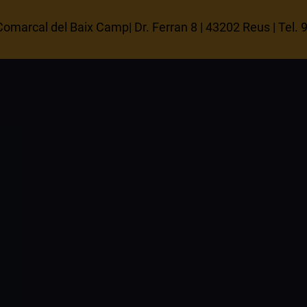
omarcal del Baix Camp| Dr. Ferran 8 | 43202 Reus | Tel.