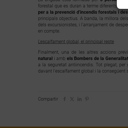
forestal que es duran a terme diferents tas
per a la prevenció d'incendis forestals i d
principals objectius. A banda, la millora del
dels excursionistes, i l'arranjament de despe
en compte.
L'escalfament global, el principal repte
Finalment, una de les altres accions pre
natural
i amb
els Bombers de la Generalita
a la seguretat antiincendis. Tot plegat, per
davant l'escalfament global i la consegüent 
Compartir