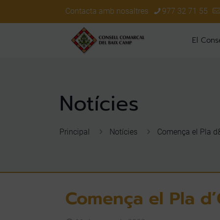
Contacta amb nosaltres
977 32 71 55
El Conse
Principal
Notícies
Comença el Pla d&
Comença el Pla d’