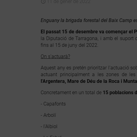
11 de gener de 2022
Enguany la brigada forestal del Baix Camp e
El passat 15 de desembre va començar el P
la Diputació de Tarragona, i amb el suport
fins al 15 de juny del 2022.
On s'actuarà?
Aquest any es pretén prioritzar l'actuació so
actuant principalment a les zones de le
l'Argentera, Mare de Déu de la Roca i Munt
Concretament en un total de
15 poblacions 
- Capafonts
- Arbolí
- l'Albiol