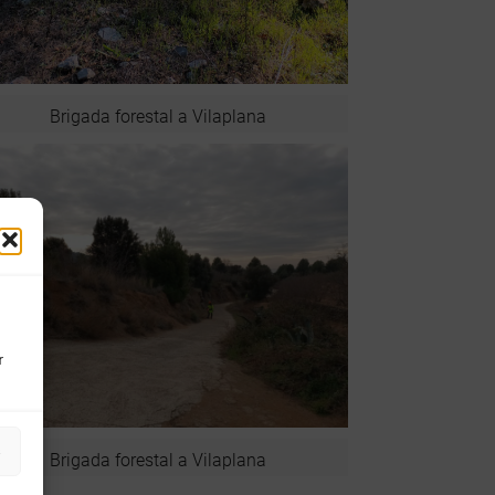
Brigada forestal a Vilaplana
r
s
Brigada forestal a Vilaplana