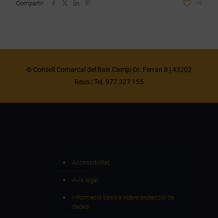
Compartir
19
© Consell Comarcal del Baix Camp| Dr. Ferran 8 | 43202
Reus | Tel. 977 327 155
Accessibilitat
Avís legal
Informació bàsica sobre protecció de
dades