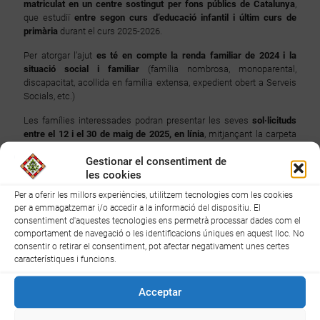
matriculat en un centre sostingut per fons públics de Catalunya
,
que estudiï
entre segon curs d’educació infantil i últim curs de
primària
durant el curs 2025-2026.
Per atorgar l’ajut
es té en compte la renda familiar de 2024
i la
situació social i familiar
(família nombrosa, monoparental,
discapacitat, acollida en família extensa, expedient obert a Serveis
Socials, etc.)
Les famílies interessades podran presentar les seves
sol·licituds
entre el 12 i el 30 de maig de 2025, en línia
, mitjançant la carpeta
ciutadana de la
seu electrònica del Consell Comarcal del Baix
Gestionar el consentiment de
Camp
.
les cookies
També s’ha habilitat una
Oficina per a les sol·licituds que es
Per a oferir les millors experiències, utilitzem tecnologies com les cookies
tramitin presencialment
des de Reus. Aquesta oficina estarà oberta
per a emmagatzemar i/o accedir a la informació del dispositiu. El
a la Plaça de la Patacada, 1, de Reus (al costat de l’Oficina de
consentiment d'aquestes tecnologies ens permetrà processar dades com el
Consum). L’horari d’atenció presencial serà de les 9 a les 14 h, de
comportament de navegació o les identificacions úniques en aquest lloc. No
dilluns a divendres,
mitjançant cita prèvia
, que es podrà reservar al
consentir o retirar el consentiment, pot afectar negativament unes certes
web baixcamp.cat, on també es pot trobar
tota la informació
característiques i funcions.
necessària per a fer la sol·licitud.
Acceptar
Per a més informació, es pot contactar mitjançant el correu
electrònic
ensenyament@baixcamp.cat
o per telèfon al 977 327
155.