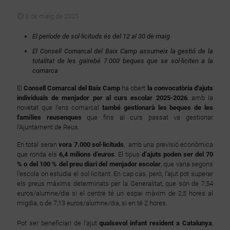
8 de maig de 2025
El període de sol·licituds és del 12 al 30 de maig
El Consell Comarcal del Baix Camp assumeix la gestió de la
totalitat de les gairebé 7.000 beques que se sol·liciten a la
comarca
El
Consell Comarcal del Baix Camp
ha obert
la convocatòria d'ajuts
individuals de menjador per al curs escolar 2025-2026
, amb la
novetat que l’ens comarcal
també gestionarà les beques de les
famílies reusenques
que fins al curs passat va gestionar
l’Ajuntament de Reus.
En total seran
vora 7.000 sol·licituds
, amb una previsió econòmica
que ronda els
6,4 milions d’euros
. El tipus
d’ajuts poden ser del 70
% o del 100 % del preu diari del menjador escolar
, que varia segons
l’escola on estudia el sol·licitant. En cap cas, però, l’ajut pot superar
els preus màxims determinats per la Generalitat, que són de 7,54
euros/alumne/dia si el centre té un espai màxim de 2,5 hores al
migdia, o de 7,13 euros/alumne/dia, si en té 2 hores.
Pot ser beneficiari de l’ajut
qualsevol infant resident a Catalunya
,