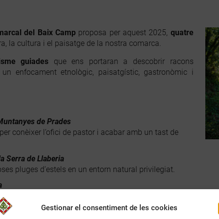
marcal del Baix Camp
proposa per aquest 2025,
quatre
a, la cultura i el paisatge de la nostra comarca.
isme guiades
que ens portaran a descobrir racons
 un enfocament etnològic, paisatgístic, gastronòmic i
s Muntanyes de Prades
er conèixer l’ofici de pastor i acabar amb un tast de
a Serra de Llaberia
es pluges d’estels en un entorn natural privilegiat.
a
i el cultiu de l’avellana, amb vistes i coneixements sobre
Gestionar el consentiment de les cookies