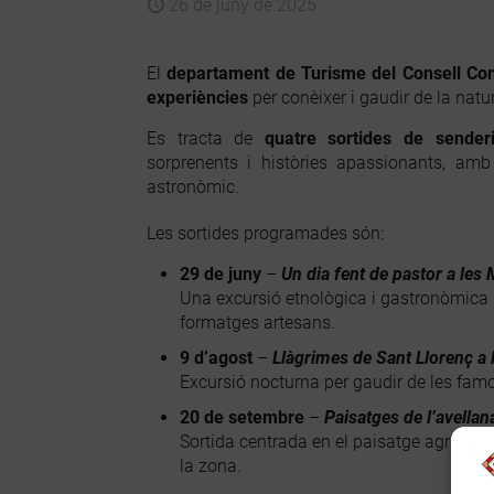
26 de juny de 2025
El
departament de Turisme del Consell Co
experiències
per conèixer i gaudir de la natur
Es tracta de
quatre sortides de sender
sorprenents i històries apassionants, amb
astronòmic.
Les sortides programades són:
29 de juny
–
Un dia fent de pastor a le
Una excursió etnològica i gastronòmica p
formatges artesans.
9 d’agost
–
Llàgrimes de Sant Llorenç a l
Excursió nocturna per gaudir de les famos
20 de setembre
–
Paisatges de l’avellan
Sortida centrada en el paisatge agrícola 
la zona.