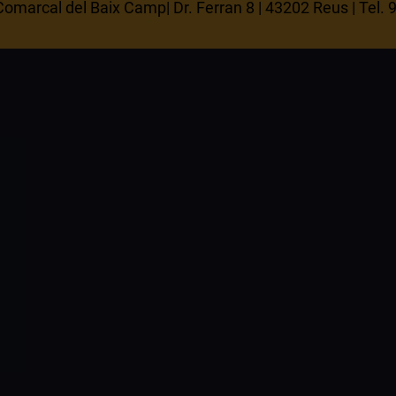
omarcal del Baix Camp| Dr. Ferran 8 | 43202 Reus | Tel.