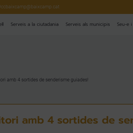
ccbaixcamp@baixcamp.cat
ll
Serveis a la ciutadania
Serveis als municipis
Seu-e i
itori amb 4 sortides de senderisme guiades!
ritori amb 4 sortides de s