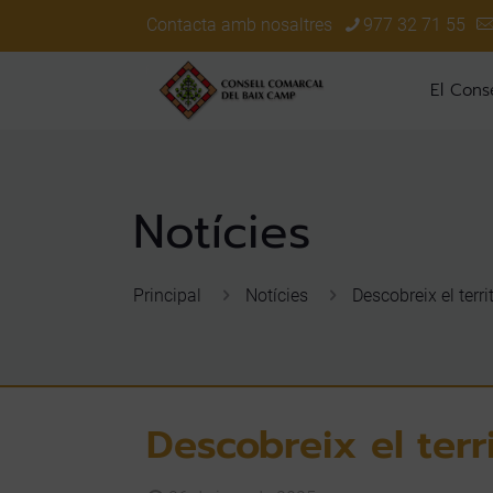
Contacta amb nosaltres
977 32 71 55
El Conse
Principal
Notícies
Descobreix el terr
Descobreix el ter