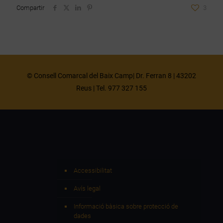
Compartir
3
© Consell Comarcal del Baix Camp| Dr. Ferran 8 | 43202
Reus | Tel. 977 327 155
Accessibilitat
Avís legal
Informació bàsica sobre protecció de
dades