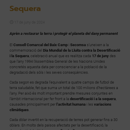
Sequera
17 de juny de 2024
Aprèn a restaurar la terra i protegir el planeta del dany permanent
El
Consell Comarcal del Baix Camp
i
Secomsa
s’uneixen a la
commemoració del
Dia Mundial de la Lluita contra la Desertificació
i la Sequera
, celebració anual que es realitza cada
17 de juny
des
que l’any 1994 l’Assemblea General de les Nacions Unides
concretés aquesta data per conscienciar a la població de la
degradació dels sòls i les seves conseqüències.
Cada segon es degrada l’equivalent a quatre camps de futbol de
terra saludable, fet que suma un total de 100 milions d’hectàrees a
l’any. Per això és molt important prendre mesures conjuntes en
l'àmbit internacional per fer front a la
desertificació i a la sequera
,
causades principalment per
l’activitat humana
i les
variacions
climàtiques
.
Cada dòlar invertit en la recuperació de terres pot generar fins a 30
dòlars. En molts dels països afectats per la desertificació, la