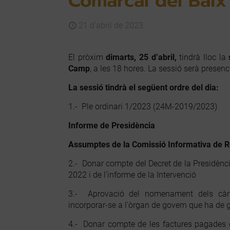
Comarcal del Bai
21 d'abril de 2023
El pròxim
dimarts, 25 d’abril,
tindrà lloc la
Camp
, a les 18 hores. La sessió serà presenc
La sessió tindrà el següent ordre del dia:
1.- Ple ordinari 1/2023 (24M-2019/2023)
Informe de Presidència
Assumptes de la Comissió Informativa de R
2.- Donar compte del Decret de la Presidènci
2022 i de l'informe de la Intervenció
3.- Aprovació del nomenament dels càrre
incorporar-se a l'òrgan de govern que ha de g
4.- Donar compte de les factures pagades 