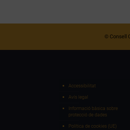
© Consell C
Accessibilitat
Avís legal
Informació bàsica sobre
protecció de dades
Política de cookies (UE)