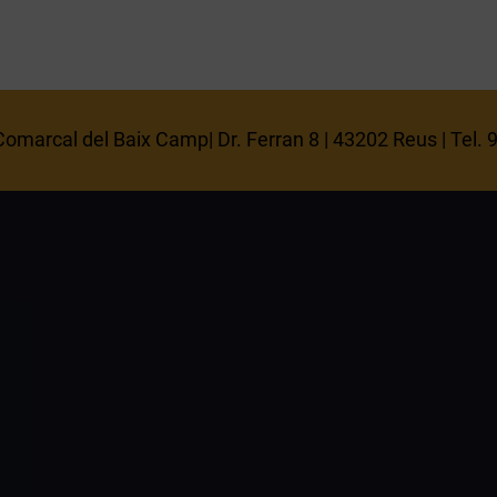
omarcal del Baix Camp| Dr. Ferran 8 | 43202 Reus | Tel.