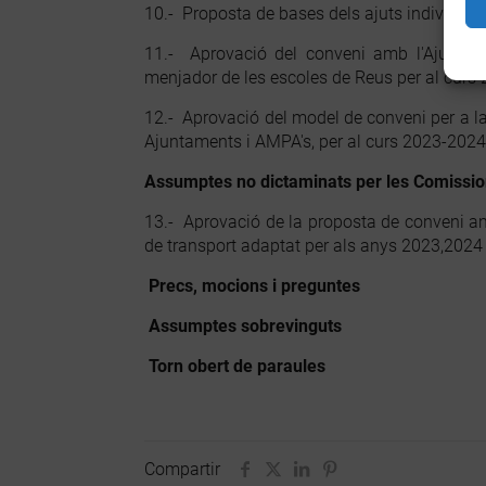
10.- Proposta de bases dels ajuts individua
11.- Aprovació del conveni amb l'Ajuntame
menjador de les escoles de Reus per al curs
12.- Aprovació del model de conveni per a la
Ajuntaments i AMPA's, per al curs 2023-2024
Assumptes no dictaminats per les Comissio
13.- Aprovació de la proposta de conveni am
de transport adaptat per als anys 2023,2024
Precs, mocions i preguntes
Assumptes sobrevinguts
Torn obert de paraules
Compartir