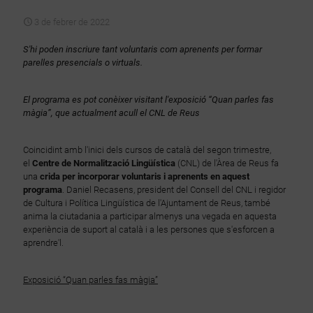
3 de febrer de 2022
S'hi poden inscriure tant voluntaris com aprenents per formar
parelles presencials o virtuals.
El programa es pot conèixer visitant l'exposició “Quan parles fas
màgia”, que actualment acull el CNL de Reus
Coincidint amb l'inici dels cursos de català del segon trimestre,
el
Centre de Normalització Lingüística
(CNL) de l'Àrea de Reus fa
una
crida per incorporar voluntaris i aprenents en aquest
programa
. Daniel Recasens, president del Consell del CNL i regidor
de Cultura i Política Lingüística de l'Ajuntament de Reus, també
anima la ciutadania a participar almenys una vegada en aquesta
experiència de suport al català i a les persones que s'esforcen a
aprendre'l.
Exposició “Quan parles fas màgia”