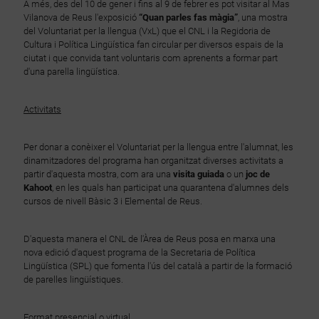
A més, des del 10 de gener i fins al 9 de febrer es pot visitar al Mas
Vilanova de Reus l'exposició
“Quan parles fas màgia”
, una mostra
del Voluntariat per la llengua (VxL) que el CNL i la Regidoria de
Cultura i Política Lingüística fan circular per diversos espais de la
ciutat i que convida tant voluntaris com aprenents a formar part
d'una parella lingüística.
Activitats
Per donar a conèixer el Voluntariat per la llengua entre l'alumnat, les
dinamitzadores del programa han organitzat diverses activitats a
partir d'aquesta mostra, com ara una
visita guiada
o un
joc de
Kahoot
, en les quals han participat una quarantena d'alumnes dels
cursos de nivell Bàsic 3 i Elemental de Reus.
D'aquesta manera el CNL de l'Àrea de Reus posa en marxa una
nova edició d'aquest programa de la Secretaria de Política
Lingüística (SPL) que fomenta l'ús del català a partir de la formació
de parelles lingüístiques.
Format presencial o virtual