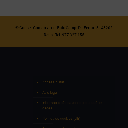
© Consell Comarcal del Baix Camp| Dr. Ferran 8 | 43202
Reus | Tel. 977 327 155
Accessibilitat
Avís legal
Informació bàsica sobre protecció de
dades
Política de cookies (UE)