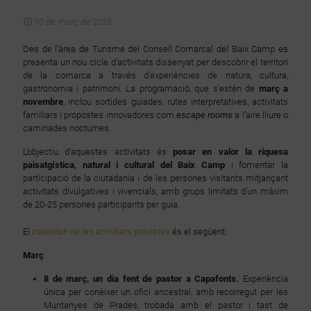
10 de març de 2026
Des de l’àrea de Turisme del Consell Comarcal del Baix Camp es
presenta un nou cicle d'activitats dissenyat per descobrir el territori
de la comarca a través d’experiències de natura, cultura,
gastronomia i patrimoni. La programació, que s’estén de
març a
novembre
, inclou sortides guiades, rutes interpretatives, activitats
familiars i propostes innovadores com
escape rooms
a l’aire lliure o
caminades nocturnes.
L’objectiu d’aquestes activitats és
posar en valor la riquesa
paisatgística, natural i cultural del Baix Camp
i fomentar la
participació de la ciutadania i de les persones visitants mitjançant
activitats divulgatives i vivencials, amb grups limitats d’un màxim
de 20-25 persones participants per guia.
El
calendari de les activitats previstes
és el següent:
Març
8 de març, un dia fent de pastor a Capafonts.
Experiència
única per conèixer un ofici ancestral, amb recorregut per les
Muntanyes de Prades, trobada amb el pastor i tast de