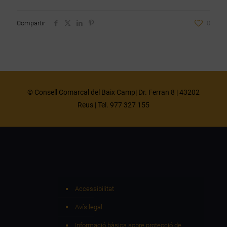
Compartir
0
© Consell Comarcal del Baix Camp| Dr. Ferran 8 | 43202
Reus | Tel. 977 327 155
Accessibilitat
Avís legal
Informació bàsica sobre protecció de