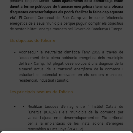
positiva. Segons Abelló
“Molts ajuntaments de la comarca ja estan
duent a terme polítiques de transició energètica i tenir una oficina
d'aquestes característiques els podrà facilitar la feina cap aquesta
via”.
El Consell Comarcal del Baix Camp vol impulsar l'eficiència
energètica dels seus municipis perquè puguin complir els objectius
de sostenibilitat i energia marcats pel Govern de Catalunya i Europa.
Els objectius de l'oficina:
Aconseguir la neutralitat climàtica l'any 2055 a través de
l'assoliment de la plena sobirania energètica dels municipis
del Baix Camp. Tot plegat, desenvolupant una diagnosi de la
situació actual de la transició energètica de la comarca i
estudiant el potencial renovable en els sectors municipal,
residencial, industrial i turístic.
Les principals tasques de l'oficina:
Realitzar tasques d'enllaç entre l' Institut Català de
l'Energia (ICAEN) i els municipis de la comarca per
validar i ajudar en el desenvolupament del Pla territorial
per a la implantació de les instal·lacions d'energies
renovables a Catalunya (PLATER).