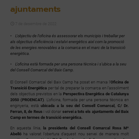
ajuntaments
7 de desembre de 2022
• L'objectiu de l'oficina és assessorar els municipis i treballar per
als objectius d'eficiència i estalvi energètics així com la promoció
de les energies renovables a la comarca en el marc de la transició
energètica.
• L'oficina està formada per una persona tècnica i s'ubica a la seu
del Consell Comarcal del Baix Camp.
El Consell Comarcal del Baix Camp ha posat en marxa l'
Oficina de
Transició Energètica
per tal de preparar la comarca en l'assoliment
dels objectius previstos en la
Perspectiva Energètica de Catalunya
2050 (PROENCAT)
. L'oficina, formada per una persona tècnica en
enginyeria, està
ubicada a la seu del Consell Comarcal, C/ Dr.
Ferran, 8, de Reus
i vol donar
servei a tots els ajuntaments del Baix
Camp en termes de transició energètica.
En aquesta línia,
la presidenta del Consell Comarcal Rosa Mª
Abelló
ha valorat l'obertura d'aquest nou servei de manera molt