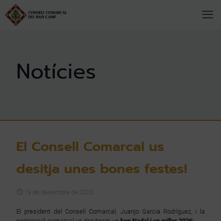
El Consell Comarcal us
desitja unes bones festes!
19 de desembre de 2025
El president del Consell Comarcal, Juanjo Garcia Rodríguez, i la
corporació comarcal us desitgem un
bon Nadal i un millor 2026
!