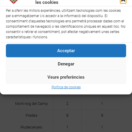
les cookies
Per a oferir les millors experiències, utilitzem tecnologies com les cookies
NÚMERO
NÚMERO DE
per a emmagatzemar i/o accedir a la informació del dispositiu. El
POBLACIÓ
consentiment d'aquestes tecnologies ens permetrà processar dades com el
D'ADULTS
MENORS D'EDAT
comportament de navegació o les identificacions úniques en aquest lloc. No
consentir o retirar el consentiment, pot afectar negativament unes certes
Arbolí
1
0
característiques i funcions.
Castellvell del Camp
3
3
Acceptar
La Selva del Camp
46
38
Denegar
L'Aleixar
3
2
Veure preferències
Les Borges del Camp
1
1
Política de cookies
Miami Platja
23
15
Mont-roig del Camp
2
1
Prades
8
8
Riudecanyes
1
1