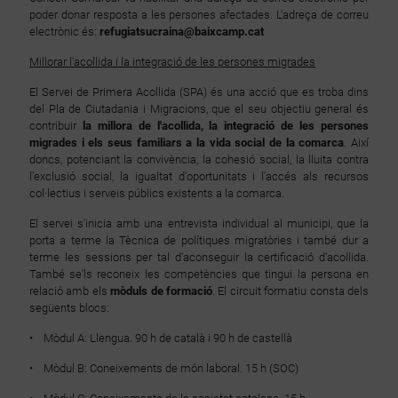
poder donar resposta a les persones afectades. L'adreça de correu
electrònic és:
refugiatsucraina@baixcamp.cat
Millorar l'acollida i la integració de les persones migrades
El Servei de Primera Acollida (SPA) és una acció que es troba dins
del Pla de Ciutadania i Migracions, que el seu objectiu general és
contribuir
la millora de l'acollida, la integració de les persones
migrades i els seus familiars a la vida social de la comarca
. Així
doncs, potenciant la convivència, la cohesió social, la lluita contra
l'exclusió social, la igualtat d'oportunitats i l'accés als recursos
col·lectius i serveis públics existents a la comarca.
El servei s'inicia amb una entrevista individual al municipi, que la
porta a terme la Tècnica de polítiques migratòries i també dur a
terme les sessions per tal d'aconseguir la certificació d'acollida.
També se'ls reconeix les competències que tingui la persona en
relació amb els
mòduls de formació
. El circuit formatiu consta dels
següents blocs:
• Mòdul A: Llengua. 90 h de català i 90 h de castellà
• Mòdul B: Coneixements de món laboral. 15 h (SOC)