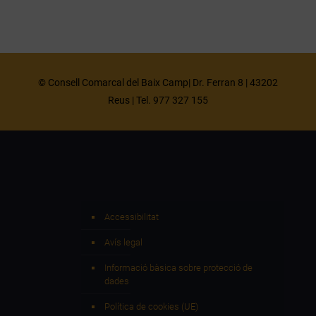
© Consell Comarcal del Baix Camp| Dr. Ferran 8 | 43202
Reus | Tel. 977 327 155
Accessibilitat
Avís legal
Informació bàsica sobre protecció de
dades
Política de cookies (UE)