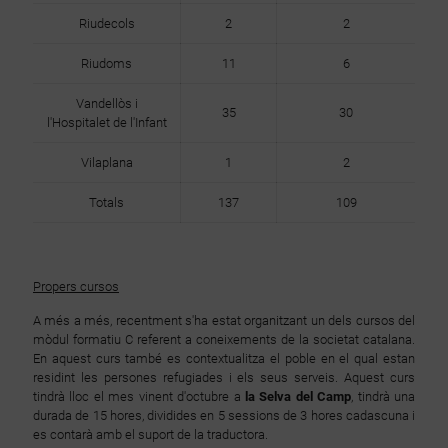
Riudecols
2
2
Riudoms
11
6
Vandellòs i
35
30
l'Hospitalet de l'Infant
Vilaplana
1
2
Totals
137
109
Propers cursos
A més a més, recentment s'ha estat organitzant un dels cursos del
mòdul formatiu C referent a coneixements de la societat catalana.
En aquest curs també es contextualitza el poble en el qual estan
residint les persones refugiades i els seus serveis. Aquest curs
tindrà lloc el mes vinent d'octubre a
la Selva del Camp
, tindrà una
durada de 15 hores, dividides en 5 sessions de 3 hores cadascuna i
es contarà amb el suport de la traductora.