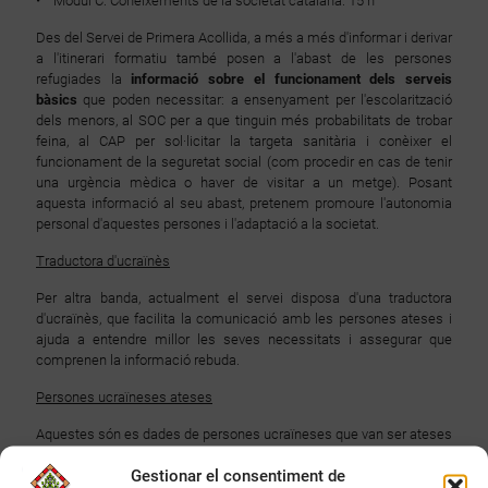
• Mòdul C: Coneixements de la societat catalana. 15 h
Des del Servei de Primera Acollida, a més a més d'informar i derivar
a l'itinerari formatiu també posen a l'abast de les persones
refugiades la
informació sobre el funcionament dels serveis
bàsics
que poden necessitar: a ensenyament per l'escolarització
dels menors, al SOC per a que tinguin més probabilitats de trobar
feina, al CAP per sol·licitar la targeta sanitària i conèixer el
funcionament de la seguretat social (com procedir en cas de tenir
una urgència mèdica o haver de visitar a un metge). Posant
aquesta informació al seu abast, pretenem promoure l'autonomia
personal d'aquestes persones i l'adaptació a la societat.
Traductora d'ucraïnès
Per altra banda, actualment el servei disposa d'una traductora
d'ucraïnès, que facilita la comunicació amb les persones ateses i
ajuda a entendre millor les seves necessitats i assegurar que
comprenen la informació rebuda.
Persones ucraïneses ateses
Aquestes són es dades de persones ucraïneses que van ser ateses
fins al mes de juliol al Baix Camp:
Gestionar el consentiment de