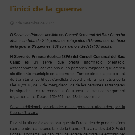
l’inici de la guerra
2 de setembre de 2022
El Servei de Primera Acollida del Consell Comarcal del Baix Camp ha
atès a un total de 246 persones refugiades d'Ucraïna des de l'inici
de la guerra. D'aquestes, 109 són menors d'edat i 137 adults.
El
Servei de Primera Acollida (SPA) del Consell Comarcal del Baix
Cam
p és un servei que presta informació, orientació,
assessorament i derivacions a les persones migrades que arriben
als diferents municipis de la comarca. També ofereix la possibilitat
de tramitar el certificat d'acollida d'acord amb la normativa de la
Llei 10/2010, del 7 de maig, d'acollida de les persones estrangeres
immigrades i les retornades a Catalunya i el seu desplegament
reglamentari, el Decret 150/2014, de 18 de novembre.
Servei addicional per atendre a les persones afectades per la
Guerra d'Ucraïna
Davant la situació excepcional que viu Europa des de principis d'any
i per atendre les necessitats de la Guerra d'Ucraïna des del SPA del
Consell Comarcal va habilitar una adreça de correu electrònic per