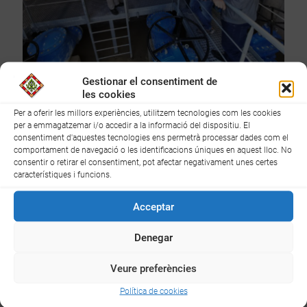
Gestionar el consentiment de
Visita EB_2
les cookies
Per a oferir les millors experiències, utilitzem tecnologies com les cookies
per a emmagatzemar i/o accedir a la informació del dispositiu. El
consentiment d'aquestes tecnologies ens permetrà processar dades com el
comportament de navegació o les identificacions úniques en aquest lloc. No
consentir o retirar el consentiment, pot afectar negativament unes certes
característiques i funcions.
Acceptar
Denegar
Veure preferències
Política de cookies
Visita EB_3