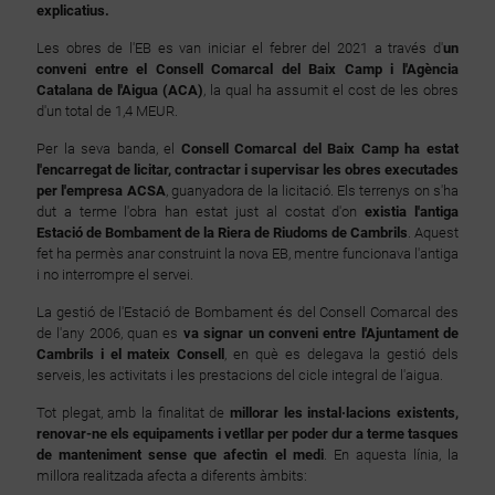
explicatius.
Les obres de l'EB es van iniciar el febrer del 2021 a través d'
un
conveni entre el Consell Comarcal del Baix Camp i l'Agència
Catalana de l'Aigua (ACA)
, la qual ha assumit el cost de les obres
d'un total de 1,4 MEUR.
Per la seva banda, el
Consell Comarcal del Baix Camp ha estat
l'encarregat de licitar, contractar i supervisar les obres executades
per l'empresa ACSA
, guanyadora de la licitació. Els terrenys on s'ha
dut a terme l'obra han estat just al costat d'on
existia l'antiga
Estació de Bombament de la Riera de Riudoms de Cambrils
. Aquest
fet ha permès anar construint la nova EB, mentre funcionava l'antiga
i no interrompre el servei.
La gestió de l'Estació de Bombament és del Consell Comarcal des
de l'any 2006, quan es
va signar un conveni entre l'Ajuntament de
Cambrils i el mateix Consell
, en què es delegava la gestió dels
serveis, les activitats i les prestacions del cicle integral de l'aigua.
Tot plegat, amb la finalitat de
millorar les instal·lacions existents,
renovar-ne els equipaments i vetllar per poder dur a terme tasques
de manteniment sense que afectin el medi
. En aquesta línia, la
millora realitzada afecta a diferents àmbits: