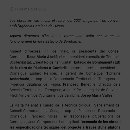
11 de maig de 2022
Les obres es van iniciar el febrer del 2021 mitjançant un conveni
amb l'Agència Catalana de l'Aigua.
Aquest dimecres s'ha dut a terme una visita per veure en
funcionament la nova Estació de Bombament.
Aquest dimecres, 11 de maig, la presidenta del Consell
Comarcal,
Rosa Maria Abelló
, el vicepresident executiu de Territori i
Sostenibilitat, Ernest Roigé han visitat l'
Estació de Bombament (EB)
de la riera de Riudoms a Cambrils
juntament amb el president de
Comaigua, Eudard Pellicer, la gerent de Comaigua,
Tiphaine
Anderbouhr
, el cap de la Demarcació Territorial de Tarragona de
l'Agència Catalana de l'Aigua,
Francesc Benet
, el director dels
Serveis Territorials a Tarragona, Àngel Xifre i el regidor de Serveis i
Medi Ambient de l'Ajuntament de Cambrils,
Josep Maria Vallès
.
La visita ha anat a càrrec de la tècnica d'Aigua i Sanejament del
Consell Comarcal, Laia Coca, el cap de Plantes de Depuració de
Comaigua, Francesc Molas i el responsable d'Operacions de
Comaigua, Joan Campos que han explicat l'
execució de les obres i
les especificacions tècniques del projecte a través d'uns plafons