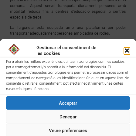
comarcal. Aquest servei transporta diàriament persones amb
mobilitat reduïda fins a centres d'educació especial o centres
especials de treball.
La furgoneta està equipada amb una plataforma per poder
transportar adequadament persones amb cadira de rodes.
Aquesta furgoneta s'ha pogut adquirir gràcies a la subvenció de la
Gestionar el consentiment de
Diputació de Tarragona en base al conveni marc de col·laboració
les cookies
entre ambdues Institucions, amb un ajut de Diputació de 30.544,40
euros.
Per a oferir les millors experiències, utilitzem tecnologies com les cookies
per a emmagatzemar i/o accedir a la informació del dispositiu. El
consentiment d'aquestes tecnologies ens permetrà processar dades com el
comportament de navegació o les identificacions úniques en aquest lloc. No
consentir o retirar el consentiment, pot afectar negativament unes certes
característiques i funcions.
Compartir
0
Acceptar
Denegar
Veure preferències