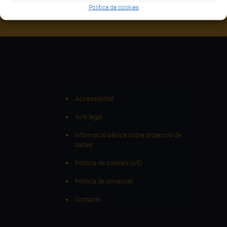
© Consell Comarcal del Baix Camp| Dr. Ferran 8 | 43202
Política de cookies
Reus | Tel. 977 327 155
Accessibilitat
Avís legal
Informació bàsica sobre protecció de
dades
Política de cookies (UE)
Política de privacitat
Contacte