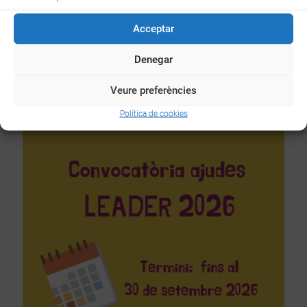
Recomanació per a les persones interessades
Acceptar
Abans de presentar la sol·licitud, és recomanable contactar amb el
Grup d’Acció Local (GAL) corresponent al territori (
Denegar
www.leaderdelcamp.cat
977 861 338) on es desenvoluparà el
projecte. Aquests organismes poden orientar sobre l’elegibilitat de
Veure preferències
la iniciativa, la documentació necessària i els criteris de valoració
que s’aplicaran en el procés de selecció.
Política de cookies