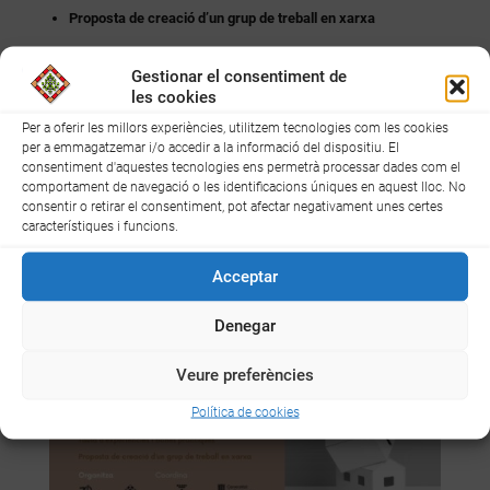
Proposta de creació d’un grup de treball en xarxa
La benvinguda de la jornada anirà a càrrec del president del Consell
Gestionar el consentiment de
Comarcal del Baix Camp,
Ernest Roigé,
i la diputada delegada de
les cookies
Cooperació Municipal de la Diputació de Tarragona,
Sílvia Puerto
.
Per a oferir les millors experiències, utilitzem tecnologies com les cookies
per a emmagatzemar i/o accedir a la informació del dispositiu. El
consentiment d'aquestes tecnologies ens permetrà processar dades com el
comportament de navegació o les identificacions úniques en aquest lloc. No
consentir o retirar el consentiment, pot afectar negativament unes certes
característiques i funcions.
Acceptar
Denegar
Veure preferències
Política de cookies