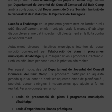
pel
Departament de Joventut del Consell Comarcal del Baix Camp
amb la col·laboració del
Departament de Drets Socials i Inclusió de
la Generalitat de Catalunya i la Diputació de Tarragona
.
L’accés a l’habitatge
és un problema generalitzat en l’àmbit rural i
urbà. Específicament, en els municipis rurals, la manca d’habitatge
disponible en el mercat impacta molt directament en la lluita contra
el despoblament.
Actualment, diverses iniciatives municipals intenten de posar
solució, començant per
l’elaboració de plans i programes
municipals d’habitatge
que marquen línies i propostes d’actuació.
Però les dificultats per posar-les a la pràctica són moltes.
Per aquest motiu, des del
Departament de Joventut del Consell
Comarcal del Baix Camp
us proposem participar en aquesta
jornada que vol donar a conèixer aquestes eines de planificació i,
sobretot, cercar sinèrgies i mecanismes que ajudin a fer-les
realitat. Per això comptarem amb:
Taula de presentació de plans i programes municipals
d’habitatge
Taula d’experiències i bones pràctiques