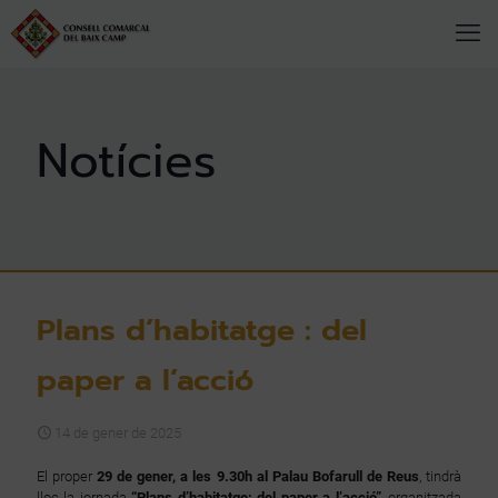
Plans d’habitatge : del
paper a l’acció
14 de gener de 2025
El proper
29 de gener, a les 9.30h al Palau Bofarull de Reus
, tindrà
lloc la jornada
“Plans d’habitatge: del paper a l’acció”
, organitzada