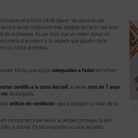
'iniciaran el pròxim 24 de febrer i es donaran per
 és una de les tradicions més alegres de l'any i sol anar
t de disfresses. És per això que us volem donar un
vol mena d'accident a la vegada que gaudiu de la
nt la vostra disfressa.
oguines. Mireu que siguin
adequades a l'edat
de l'infant
tar cordills a la zona del coll
; si tenen
més de 7 anys
,
5 cm
de llargada.
prou
orificis de ventilació
i que s'adeqüen a l'edat de la
 els components per evitar al·lèrgies (protegiu la pell
illeu a sobre). És recomanable no usar aquests