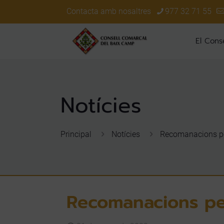
Contacta amb nosaltres
977 32 71 55
El Conse
Principal
Notícies
Recomanacions pe
Recomanacions pe