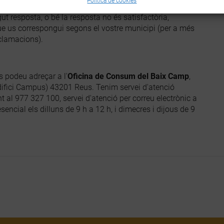
Política de cookies
ància (formulari web, telèfon amb número d'incidència,
gut resposta, o bé la resposta no és satisfactòria,
e us correspongui segons el vostre municipi (per a més
eclamacions).
s podeu adreçar a l'
Oficina de Consum del Baix Camp
,
difici Campus) 43201 Reus. Tenim servei d'atenció
nt al 977 327 100, servei d'atenció per correu electrònic a
cial els dilluns de 9 h a 12 h, i dimecres i dijous de 9