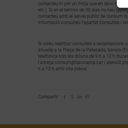
contacteu-hi per un mitjà que en deixi const
etc.). Si en el termini de 30 dies no heu obtin
contacteu amb el servei públic de consum qu
informació consulteu l'apartat Consultes i r
Si voleu realitzar consultes o reclamacions u
situada a la Plaça de la Patacada, baixos (E
telefònica tots els dilluns de 9 h a 12 h truca
l'adreça consum@baixcamp.cat i atenció presen
h a 13 h amb cita prèvia.
Compartir