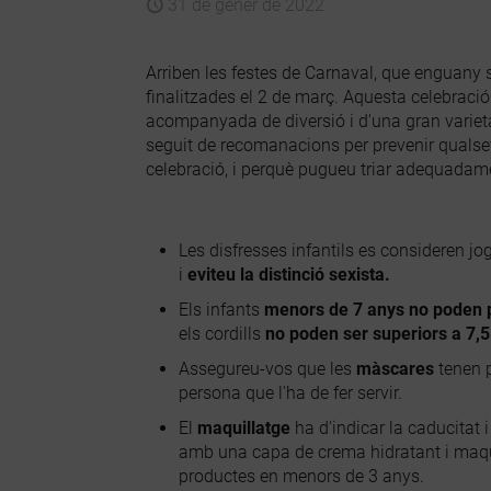
31 de gener de 2022
Arriben les festes de Carnaval, que enguany s
finalitzades el 2 de març. Aquesta celebració
acompanyada de diversió i d'una gran varieta
seguit de recomanacions per prevenir qualse
celebració, i perquè pugueu triar adequadame
Les disfresses infantils es consideren j
i
eviteu la distinció sexista.
Els infants
menors de 7 anys no poden por
els cordills
no poden ser superiors a 7,
Assegureu-vos que les
màscares
tenen 
persona que l'ha de fer servir.
El
maquillatge
ha d'indicar la caducitat i
amb una capa de crema hidratant i maqu
productes en menors de 3 anys.