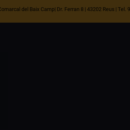
omarcal del Baix Camp| Dr. Ferran 8 | 43202 Reus | Tel.