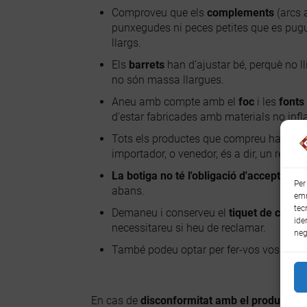
Comproveu que els
complements
(arcs 
punxegudes ni peces petites que es puguin
llargs.
Els
barrets
han d'ajustar bé, perquè no ll
no són massa llargues.
Aneu amb compte amb el
foc
i les
fonts 
d'estar fabricades amb materials no infl
Tots els productes que compreu han de 
importador, o venedor, és a dir, un respon
La botiga no té l'obligació d'acceptar ca
Per
abans.
emm
tec
Demaneu i conserveu el
tiquet de comp
ide
necessitareu si heu de reclamar.
neg
També podeu optar per fer-vos vosaltres
En cas de
disconformitat amb el producte
, 