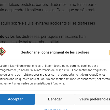
amb fletxes, pistoles, barrets, diademes...) no tenen parts
 desprendre i implicar risc d'asfíxia, i que no són molt
isquin sobre els ulls; evitareu accidents si les disfresses
de calor
: les disfresses, perruques i màscares han
amables o de baixa combustibilitat.
contenir la
marca CE
i la
identificació del fabricant
,
Gestionar el consentiment de les cookies
sable, per si cal denunciar i/o reclamar.
nvis
de productes en bon estat, per tant, informeu-vos-en
 a oferir les millors experiències, utilitzem tecnologies com les cookies per a
agatzemar i/o accedir a la informació del dispositiu. El consentiment d'aquestes
nologies ens permetrà processar dades com el comportament de navegació o les
ra
o la
factura
, ja que són la vostra garantia i els
ntificacions úniques en aquest lloc. No consentir o retirar el consentiment, pot afecta
ativament unes certes característiques i funcions.
 mateixos la disfressa amb
materials reciclats
.
Acceptar
Denegar
Veure preferèncie
demaneu el full oficial de reclamació a l'empresa o