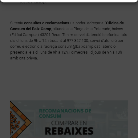
vostre municipi.
Si teniu
consultes o reclamacions
us podeu adreçar a l'
Oficina de
Consum del Baix Camp
, situada a la Plaça de la Patacada, baixos
(Edifici Campus) 43201 Reus. Tenim servei d'atenció telefònica tots
els dilluns de 9h a 12h trucant al 977 327 100, servei d'atenció per
correu electrònic a l'adreça consum@baixcamp.cat i atenció
presencial els dilluns de 9h a 12h, i dimecres i dijous de 9h a 13h
amb cita prèvia.