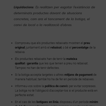
Liquidacions
: Es realitzen per esgotar l'existència de
determinats productes davant de situacions
concretes, com ara el tancament de la botiga, el
canvi de local o la realització d'obres.
Comproveu que els productes rebaixats mostren el
preu
original
, juntament amb el
rebaixat
, o bé el
percentatge
de la
rebaixa.
Els productes rebaixats han de tenir la
mateixa
qualitat
i
garantia
que les que tenien a preu no rebaixat.
Tampoc no han de tenir defectes.
Si la botiga accepta targetes o altres
mitjans de pagament
de
manera habitual, també ho ha de fer en període de rebaixes.
Informeu-vos sobre la
política de canvi
s per evitar sorpreses.
La botiga no té l'obligació d'acceptar-los si el producte està en
perfecte estat.
En el cas de les
botigues en línia
, disposeu d'un període
mínim