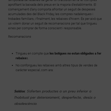
aprofitant la baixada dels preus en la majoria d'establiments. El
començament d'any comporta afrontar un seguit de despeses
acumulades des del Black Friday, les compres nadalenques i
trobades familiars, i finalment, les rebaixes d'hivern. És per això que
us volem donar un seguit de recomanacions per tal que tingueu
eines per comprar de forma conscient i responsable.
Recomanacions
Tingueu en compte que
les botigues no estan obligades a fer
rebaixe
s.
No confongueu les rebaixes amb altres tipus de vendes de
caràcter especial, com ara:
Saldos
: S'oferten productes a un preu inferior a
l'habitual per deteriorament, desperfecte, desús o
obsolescència.