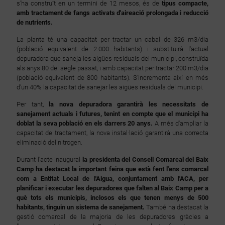
s'ha construït en un termini de 12 mesos, és de
tipus compacte,
amb tractament de fangs activats d'aireació prolongada i reducció
de nutrients.
La planta té una capacitat per tractar un cabal de 326 m3/dia
(població equivalent de 2.000 habitants) i substituirà l'actual
depuradora que saneja les aigües residuals del municipi, construïda
als anys 80 del segle passat, i amb capacitat per tractar 200 m3/dia
(població equivalent de 800 habitants). S'incrementa així en més
d'un 40% la capacitat de sanejar les aigües residuals del municipi.
Per tant,
la nova depuradora garantirà les necessitats de
sanejament actuals i futures, tenint en compte que el municipi ha
doblat la seva població en els darrers 20 anys.
A més d'ampliar la
capacitat de tractament, la nova instal·lació garantirà una correcta
eliminació del nitrogen.
Durant l'acte inaugural
la presidenta del Consell Comarcal del Baix
Camp ha destacat la important feina que està fent l'ens comarcal
com a Entitat Local de l'Aigua, conjuntament amb l'ACA, per
planificar i executar les depuradores que falten al Baix Camp per a
què tots els municipis, inclosos els que tenen menys de 500
habitants, tinguin un sistema de sanejament.
També ha destacat la
gestió comarcal de la majoria de les depuradores gràcies a