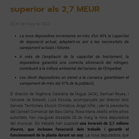
superior als 2,7 MEUR
30 de maig de 2022
La nova depuradora incrementa en més d'un 40% la capacitat
de depuració actual, adaptant-se així a les necessitats de
sanejament actuals i futures.
A més de l'ampliació de la capacitat de tractament, la
depuradora garantirà una correcta eliminació del nitrogen,
contribuint a la millora ambiental del barranc de l'Empedrat.
Les divuit depuradores en servei a la comarca garanteixen el
sanejament de més del 97% de la població.
El director de l'Agència Catalana de l'Aigua (ACA), Samuel Reyes, i
l'alcalde de Botarell, Lluís Escoda, acompanyats pel director dels
Serveis Territorials d'Acció Climàtica, Àngel Xifré, i per la presidenta
del Consell Comarcal del Baix Camp, Rosa Maria Abelló, entre altres
autoritats, han inaugurat dissabte 28 de maig la nova depuradora
del municipi. Els treballs han suposat
una inversió de 2,7 milions
d'euros, que inclouen l'execució dels treballs i garantir el
funcionament de la planta durant un any.
La nova depuradora, que