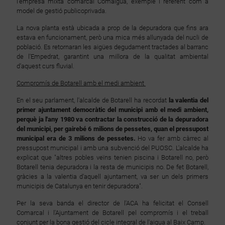
l'empresa mixta comarcal Comaigua, exemple i referent com a
model de gestió publicoprivada.
La nova planta està ubicada a prop de la depuradora que fins ara
estava en funcionament, però una mica més allunyada del nucli de
població. Es retornaran les aigües degudament tractades al barranc
de l'Empedrat, garantint una millora de la qualitat ambiental
d'aquest curs fluvial.
Compromís de Botarell amb el medi ambient
En el seu parlament, l'alcalde de Botarell ha recordat
la valentia del
primer ajuntament democràtic del municipi amb el medi ambient,
perquè ja l'any 1980 va contractar la construcció de la depuradora
del municipi, per gairebé 6 milions de pessetes, quan el pressupost
municipal era de 3 milions de pessetes.
Ho va fer amb càrrec al
pressupost municipal i amb una subvenció del PUOSC. L'alcalde ha
explicat que "altres pobles veïns tenien piscina i Botarell no, però
Botarell tenia depuradora i la resta de municipis no. De fet Botarell,
gràcies a la valentia d'aquell ajuntament, va ser un dels primers
municipis de Catalunya en tenir depuradora".
Per la seva banda el director de l'ACA ha felicitat el Consell
Comarcal i l'Ajuntament de Botarell pel compromís i el treball
conjunt per la bona gestió del cicle integral de l'aigua al Baix Camp.