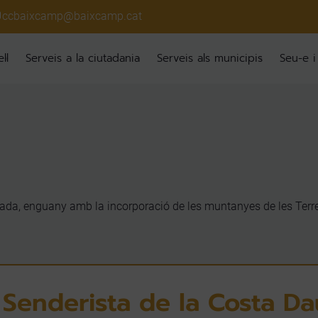
ccbaixcamp@baixcamp.cat
ll
Serveis a la ciutadania
Serveis als municipis
Seu-e i
aurada, enguany amb la incorporació de les muntanyes de les Ter
al Senderista de la Costa 