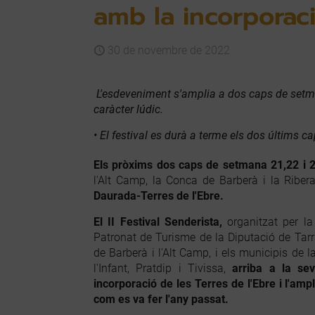
amb la incorporac
30 de novembre de 2022
L'esdeveniment s'amplia a dos caps de setman
caràcter lúdic.
• El festival es durà a terme els dos últims c
Els pròxims dos caps de setmana 21,22 i 23
l'Alt Camp, la Conca de Barberà i la Ribera
Daurada-Terres de l'Ebre.
El II Festival Senderista,
organitzat per la
Patronat de Turisme de la Diputació de Tar
de Barberà i l'Alt Camp, i els municipis de
l'Infant, Pratdip i Tivissa,
arriba a la se
incorporació de les Terres de l'Ebre i l'amp
com es va fer l'any passat.