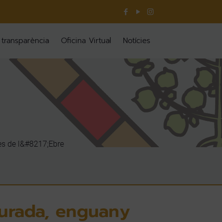
 transparència
Oficina Virtual
Notícies
res de l&#8217;Ebre
Daurada, enguany