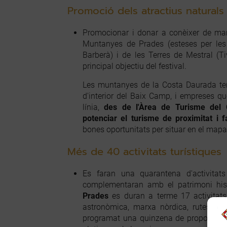
Promoció dels atractius naturals d
Promocionar i donar a conèixer de mane
Muntanyes de Prades (esteses per les
Barberà) i de les Terres de Mestral (Tiv
principal objectiu del festival.
Les muntanyes de la Costa Daurada ten
d'interior del Baix Camp, i empreses qu
línia,
des de l'Àrea de Turisme del C
potenciar el turisme de proximitat i f
bones oportunitats per situar en el mapa
Més de 40 activitats turístiques
Es faran una quarantena d'activita
complementaran amb el patrimoni his
Prades
es duran a terme 17 activitats
astronòmica, marxa nòrdica, rutes a c
programat una quinzena de propostes 