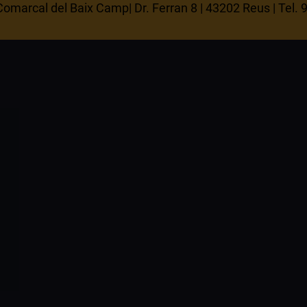
omarcal del Baix Camp| Dr. Ferran 8 | 43202 Reus | Tel.