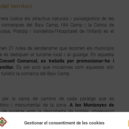
el territori
ra lúdica els atractius naturals i paisatgístics de les
 comarques del Baix Camp, l'Alt Camp i la Conca de
issa, Pratdip i Vandellòs-l'Hospitalet de l'Infant) és el
en 21 rutes de senderisme que recorren els municipis
e es dediquen al turisme rural i al guiatge. En aquesta
onsell Comarcal, es treballa per promocionar-ho i
amiliar.
És per això que iniciatives com aquestes són
 turístic la comarca del Baix Camp.
ts per la xarxa de camins de cada paratge que es
tòric i monumental de la zona.
A les Muntanyes de
 de guiatge amb la descoberta de pobles, observació
avall i moltes altres.
A les Terres del Mestral
s'han
Gestionar el consentiment de les cookies
com descoberta de camins empedrats, passejades a la