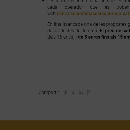
Les inscripcions en cada una de les rut
cada operador que es trobe
web
estivalsenderistacostadaurada.cat
En finalitzar cada una de les propostes 
de productes del territori.
El preu de cad
dels 16 anys) i
de 3 euros fins als 15 an
Compartir