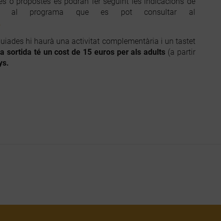
es o propostes es podran fer seguint les indicacions de
n al programa que es pot consultar al
.
guiades hi haurà una activitat complementària i un tastet
a sortida té un cost de 15 euros per als adults
(a partir
ys.