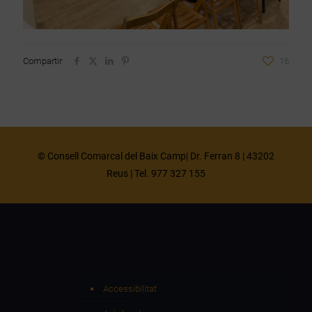
Compartir
16
© Consell Comarcal del Baix Camp| Dr. Ferran 8 | 43202
Reus | Tel. 977 327 155
Accessibilitat