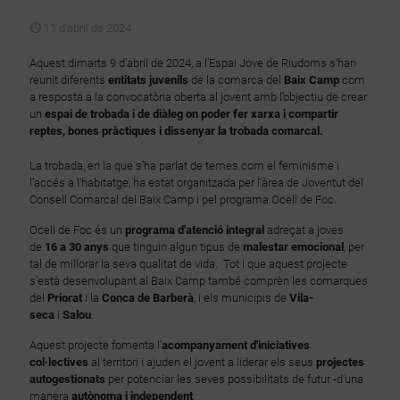
11 d'abril de 2024
Aquest dimarts 9 d’abril de 2024, a l’Espai Jove de Riudoms s’han
reunit diferents
entitats juvenils
de la comarca del
Baix Camp
com
a resposta a la convocatòria oberta al jovent amb l’objectiu de crear
un
espai de trobada i de diàleg on poder fer xarxa i compartir
reptes, bones pràctiques i dissenyar la trobada comarcal.
La trobada, en la que s’ha parlat de temes com el feminisme i
l’accés a l’habitatge, ha estat organitzada per l’àrea de Joventut del
Consell Comarcal del Baix Camp i pel programa Ocell de Foc.
Ocell de Foc és un
programa d'atenció integral
adreçat a joves
de
16 a 30 anys
que tinguin algun tipus de
malestar emocional
, per
tal de millorar la seva qualitat de vida. Tot i que aquest projecte
s'està desenvolupant al Baix Camp també comprèn les comarques
del
Priorat
i la
Conca de Barberà
, i els municipis de
Vila-
seca
i
Salou
.
Aquest projecte fomenta l'
acompanyament d'iniciatives
col·lectives
al territori i ajuden el jovent a liderar els seus
projectes
autogestionats
per potenciar les seves possibilitats de futur -d'una
manera
autònoma i independent
.