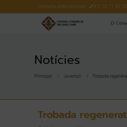
Contacta amb nosaltres
977 32 71 55
El Conse
Principal
Joventut
Trobada regenerat
Trobada regenerat