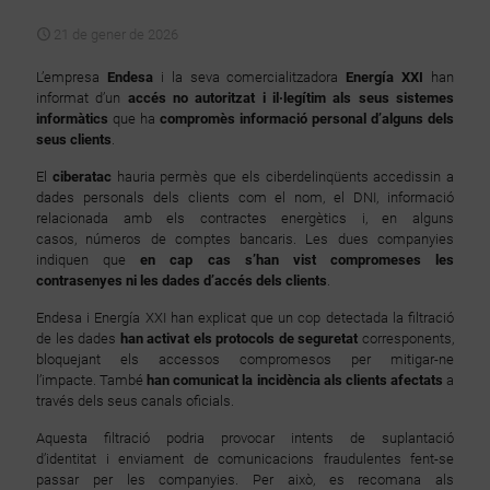
21 de gener de 2026
L’empresa
Endesa
i la seva comercialitzadora
Energía XXI
han
informat d’un
accés no autoritzat i il·legítim als seus sistemes
informàtics
que ha
compromès informació personal d’alguns dels
seus clients
.
El
ciberatac
hauria permès que els ciberdelinqüents accedissin a
dades personals dels clients com el nom, el DNI, informació
relacionada amb els contractes energètics i, en alguns
casos, números de comptes bancaris. Les dues companyies
indiquen que
en cap cas s’han vist compromeses les
contrasenyes ni les dades d’accés dels clients
.
Endesa i Energía XXI han explicat que un cop detectada la filtració
de les dades
han activat els protocols de seguretat
corresponents,
bloquejant els accessos compromesos per mitigar-ne
l’impacte. També
han comunicat la incidència als clients afectats
a
través dels seus canals oficials.
Aquesta filtració podria provocar intents de suplantació
d’identitat i enviament de comunicacions fraudulentes fent-se
passar per les companyies. Per això, es recomana als