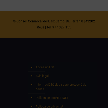
© Consell Comarcal del Baix Camp| Dr. Ferran 8 | 43202
Reus | Tel. 977 327 155
Accessibilitat
Avís legal
Informació bàsica sobre protecció de
dades
Política de cookies (UE)
Política de privacitat