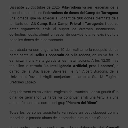
Dissabte 25 d’octubre de 2025,
Vila-rodona
va ser l’escenari de la
trobada anual de les
federacions de dones del Camp de Tarragona
,
una jornada que va aplegar al voltant de
200 dones
d’entitats dels
territoris de l
’Alt Camp, Baix Camp, Priorat i Tarragonès
i que va
estar organitzada amb el suport de diverses institucions i
col·lectius locals, oferint un espai de convivència, reflexió i cultura
per a les dones de la demarcació.
La trobada va començar a les 10 del matí amb la recepció de les
participants al
Celler Cooperatiu de Vila-rodona
, on es va fer un
esmorzar i una visita guiada a les instal·lacions. A les 12.30 h va
tenir lloc la xerrada “
La Intel·ligència Artificial, pros i contres
”, a
càrrec de la Sra. Isabel Baixeres i el Sr. Albert Bordons, de la
Universitat Rovira i Virgili, conjuntament amb la Sra. M. Eugènia
Bretones Espejo.
Seguidament es va visitar l’església del municipi i es va gaudir d’un
dinar de germanor. La tarda va continuar amb una tertúlia i una
actuació musical a càrrec del grup
“Pioners del Ritme”.
Totes les persones assistents van rebre un petit obsequi com a
record de la jornada abans de la tornada als municipis d’origen.
L’esdeveniment va comptar amb la col·laboració del
Consell