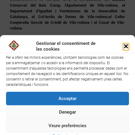
Comarcal del Baix Camp, l’Ajuntament de Vila-rodona, el
Departament d’Igualtat i Feminismes de la Generalitat de
Catalunya, el Col·lectiu de Dones de Vila-rodona,el Celler
Cooperatiu Secció de Crèdit de Vila-rodona i el Casal de Vila-
rodona
.
Gestionar el consentiment de
les cookies
Per a oferir les millors experiències, utilitzem tecnologies com les cookies
per a emmagatzemar i/o accedir a la informació del dispositiu. El
consentiment d'aquestes tecnologies ens permetrà processar dades com el
comportament de navegació o les identificacions úniques en aquest lloc. No
consentir o retirar el consentiment, pot afectar negativament unes certes
característiques i funcions.
Acceptar
Denegar
Veure preferències