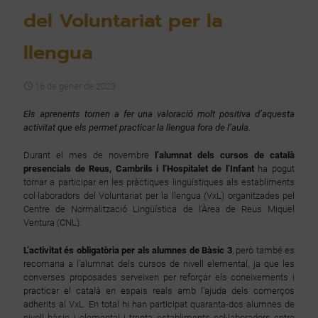
del Voluntariat per la
llengua
16 de gener de 2023
Els aprenents tornen a fer una valoració molt positiva d’aquesta
activitat que els permet practicar la llengua fora de l’aula.
Durant el mes de novembre
l’alumnat dels cursos de català
presencials de Reus, Cambrils i l’Hospitalet de l’Infant
ha pogut
tornar a participar en les pràctiques lingüístiques als establiments
col·laboradors del Voluntariat per la llengua (VxL) organitzades pel
Centre de Normalització Lingüística de l’Àrea de Reus Miquel
Ventura (CNL).
L’activitat és obligatòria per als alumnes de Bàsic
3
, però també es
recomana a l’alumnat dels cursos de nivell elemental, ja que les
converses proposades serveixen per reforçar els coneixements i
practicar el català en espais reals amb l’ajuda dels comerços
adherits al VxL. En total hi han participat quaranta-dos alumnes de
nivell bàsic i elemental i trenta establiments col·laboradors entre