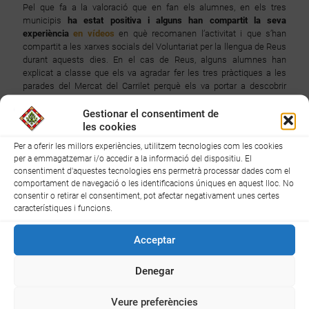
Pel que fa a la valoració que en fan els alumnes, en els tres
municipis
ha estat positiva i alguns han compartit la seva
experiència
en vídeos
en què recomanen l’activitat i que s’han
compartit a les xarxes socials del Voluntariat per la llengua de Reus
durant aquests dies. En el cas de Reus, alguns alumnes han
explicat a classe que els va agradar fer les tres pràctiques a les
parades del Mercat del Carrilet perquè els va portar a descobrir
aquest espai i fins i tot alguna alumna va comentar que havia
aprofitat per comprar verdura i carn, tot i que no és un requisit de
Gestionar el consentiment de
l’activitat. Els alumnes també valoren molt que alguns dependents
les cookies
no només els ajudin a mantenir la conversa que proposa el fullet de
Per a oferir les millors experiències, utilitzem tecnologies com les cookies
les pràctiques sinó que també els expliquin altres coses de
per a emmagatzemar i/o accedir a la informació del dispositiu. El
l’establiment. Tots coincideixen que si els troben en un moment
consentiment d'aquestes tecnologies ens permetrà processar dades com el
que no hi ha clients, els poden donar molta més conversa i els
comportament de navegació o les identificacions úniques en aquest lloc. No
alumnes agraeixen molt tenir aquesta oportunitat.
consentir o retirar el consentiment, pot afectar negativament unes certes
característiques i funcions.
Els dies 9 i 10 de gener començaran els cursos de català del segon
trimestre del CNL de Reus i un cop iniciats s’organitzarà una nova
Acceptar
edició de pràctiques lingüístiques en altres establiments
col·laboradors del VxL.
Denegar
Voluntariat per la llengua és un programa de la Secretaria de
Política Lingüística gestionat territorialment pel Consorci per a la
Veure preferències
Normalització Lingüística. Els interessats a participar-hi poden