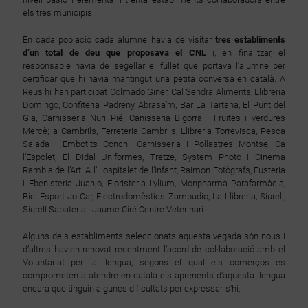
els tres municipis.
En cada població cada alumne havia de visitar
tres establiments
d’un total de deu que proposava el CNL
i, en finalitzar, el
responsable havia de segellar el fullet que portava l’alumne per
certificar que hi havia mantingut una petita conversa en català. A
Reus hi han participat Colmado Giner, Cal Sendra Aliments, Llibreria
Domingo, Confiteria Padreny, Abrasa’m, Bar La Tartana, El Punt del
Gla, Carnisseria Nuri Pié, Canisseria Bigorra i Fruites i verdures
Mercè; a Cambrils, Ferreteria Cambrils, Llibreria Torrevisca, Pesca
Salada i Embotits Conchi, Carnisseria i Pollastres Montse, Ca
l’Espolet, El Didal Uniformes, Tretze, System Photo i Cinema
Rambla de l’Art. A l’Hospitalet de l’Infant, Raimon Fotògrafs, Fusteria
i Ebenisteria Juanjo, Floristeria Lylium, Monpharma Parafarmàcia,
Bici Esport Jo-Car, Electrodomèstics Zambudio, La Llibreria, Siurell,
Siurell Sabateria i Jaume Ciré Centre Veterinari.
Alguns dels establiments seleccionats aquesta vegada són nous i
d’altres havien renovat recentment l’acord de col·laboració amb el
Voluntariat per la llengua, segons el qual els comerços es
comprometen a atendre en català els aprenents d’aquesta llengua
encara que tinguin algunes dificultats per expressar-s'hi.