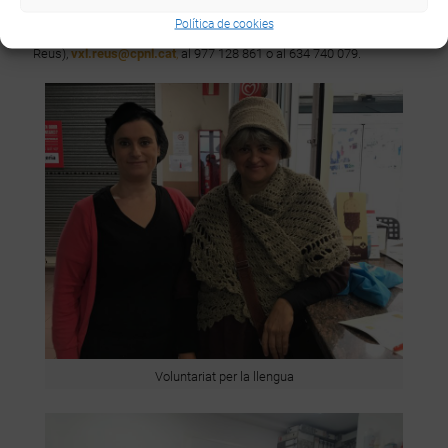
inscriure’s directament al web
www.vxl.cat
o en poden demanar
Política de cookies
més informació al CNL de l’Àrea de Reus (c. de l’Àliga de Reus, 1,
Reus),
vxl.reus@cpnl.cat
,
al 977 128 861 o al 634 740 079.
Voluntariat per la llengua