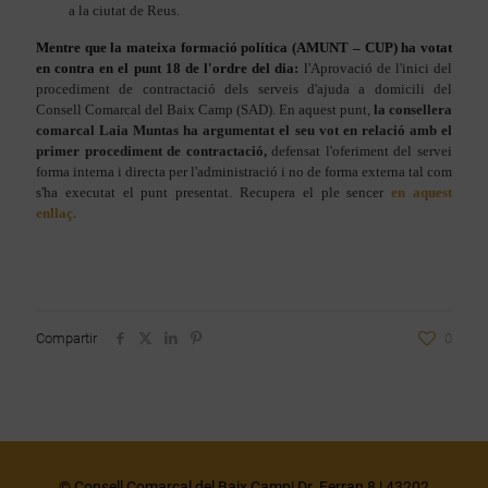
a la ciutat de Reus.
Mentre que la mateixa formació política (AMUNT – CUP) ha votat
en contra en el punt 18 de l'ordre del dia:
l'
Aprovació de l'inici del
procediment de contractació dels serveis d'ajuda a domicili del
Consell Comarcal del Baix Camp (SAD). En aquest punt,
la consellera
comarcal Laia Muntas ha argumentat el seu vot en relació amb el
primer procediment de contractació,
defensat l'oferiment del servei
forma interna i directa per l'administració i no de forma externa tal com
s'ha executat el punt presentat. Recupera el ple sencer
en aquest
enllaç.
Compartir
0
© Consell Comarcal del Baix Camp| Dr. Ferran 8 | 43202