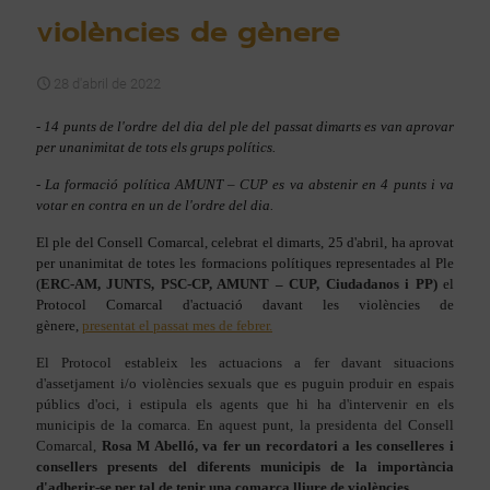
violències de gènere
28 d'abril de 2022
- 14 punts de l'ordre del dia del ple del passat dimarts es van aprovar
per unanimitat de tots els grups polítics.
- La formació política AMUNT – CUP es va abstenir en 4 punts i va
votar en contra en un de l'ordre del dia.
El ple del Consell Comarcal, celebrat el dimarts, 25 d'abril, ha aprovat
per unanimitat de totes les formacions polítiques representades al Ple
(
ERC-AM, JUNTS, PSC-CP, AMUNT – CUP, Ciudadanos i PP)
el
Protocol Comarcal d'actuació davant les violències de
gènere,
presentat el passat mes de febrer.
El Protocol estableix les actuacions a fer davant situacions
d'assetjament i/o violències sexuals que es puguin produir en espais
públics d'oci, i estipula els agents que hi ha d'intervenir en els
municipis de la comarca. En aquest punt, la presidenta del Consell
Comarcal,
Rosa M Abelló, va fer un recordatori a les conselleres i
consellers presents del diferents municipis de la importància
d'adherir-se per tal de tenir una comarca lliure de violències.