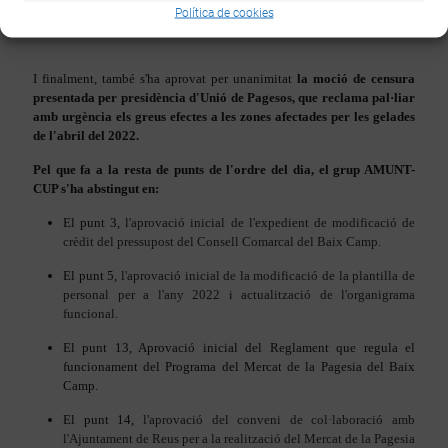
Declaració de condemna a l'atac militar injustificat a Ucraïna.
Política de cookies
I finalment, també s'ha aprovat per unanimitat
la moció de censura
presentada per presidència d'Unió de Pagesos, que reclama pal·liar
amb urgència els greus efectes a les zones afectades per les gelades
de l'abril del 2022.
Pel que fa a la resta de punts de l'ordre del dia, el grup AMUNT-
CUP s'ha abstingut en:
El punt 3,
l'aprovació inicial de l'expedient de modificació de
crèdit del pressupost del Consell Comarcal del Baix Camp.
El punt 5,
l'aprovació inicial de la modificació de la plantilla de
personal per a l'any 2022 i actualització de l'organigrama
funcional.
El punt 13, Aprovació inicial del Reglament que regula el
funcionament del Programa del Mercat de la Pagesia del Baix
Camp.
El punt 14,
l'aprovació del conveni de col·laboració amb
l'Ajuntament de Reus per a la realització del Mercat de la Pagesia