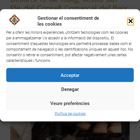
Ple del Consell Comarcal del Baix
Camp
Gestionar el consentiment de
les cookies
El pròxim dimarts, 19 de maig tindrà lloc la sessió del Ple del
Per a oferir les millors experiències, utilitzem tecnologies com les cookies
Consell Comarcal del Baix Camp, a les 18 hores. La sessió serà
per a emmagatzemar i/o accedir a la informació del dispositiu. El
presencial al Saló de Plens de l'ens comarcal (carrer del Dr. Ferran,
consentiment d'aquestes tecnologies ens permetrà processar dades com el
8 de Reus) i es podrà seguir online pel canal de youtube del Consell
comportament de navegació o les identificacions úniques en aquest lloc. No
Comarcal.
consentir o retirar el consentiment, pot afectar negativament unes certes
característiques i funcions.
15
Llegir més
Acceptar
Denegar
Veure preferències
Política de cookies