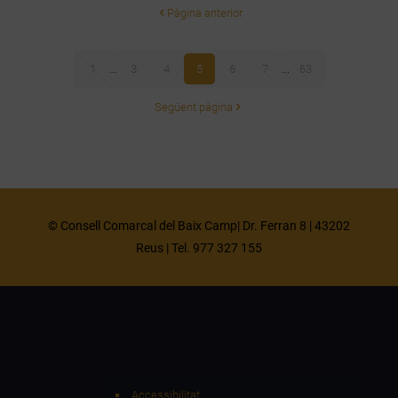
Pàgina anterior
1
...
3
4
5
6
7
...
63
Següent pàgina
© Consell Comarcal del Baix Camp| Dr. Ferran 8 | 43202
Reus | Tel. 977 327 155
Accessibilitat