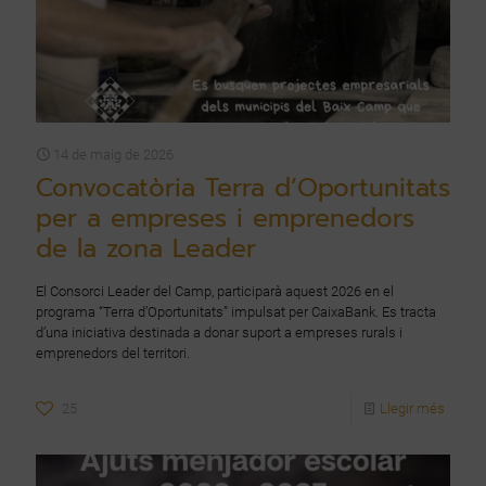
14 de maig de 2026
Convocatòria Terra d’Oportunitats
per a empreses i emprenedors
de la zona Leader
El Consorci Leader del Camp, participarà aquest 2026 en el
programa “Terra d’Oportunitats” impulsat per CaixaBank. Es tracta
d’una iniciativa destinada a donar suport a empreses rurals i
emprenedors del territori.
25
Llegir més