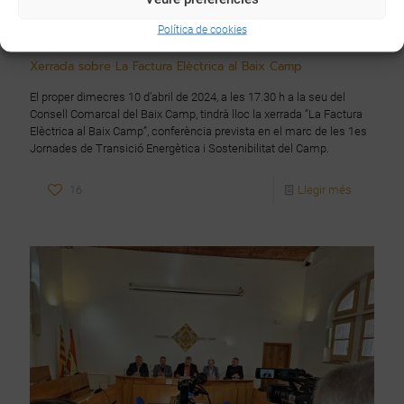
Política de cookies
9 d'abril de 2024
Xerrada sobre La Factura Elèctrica al Baix Camp
El proper dimecres 10 d’abril de 2024, a les 17.30 h a la seu del
Consell Comarcal del Baix Camp, tindrà lloc la xerrada “La Factura
Elèctrica al Baix Camp”, conferència prevista en el marc de les 1es
Jornades de Transició Energètica i Sostenibilitat del Camp.
16
Llegir més