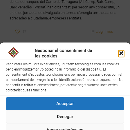
de les comarques del Camp de Tarragona (Alt Camp, Baix Camp,
Baix Penedès i Priorat) han organitzat, per segon any consecutiu, un
cicle de jornades de divulgació en temes d’energia amb sessions
adreçades a ciutadania, empreses i entitats.
17
Llegir més
Gestionar el consentiment de
les cookies
Per a oferir les millors experiències, utilitzem tecnologies com les cookies
per a emmagatzemar i/o accedir a la informació del dispositiu. El
consentiment d'aquestes tecnologies ens permetrà processar dades com el
comportament de navegació o les identificacions úniques en aquest lloc. No
consentir o retirar el consentiment, pot afectar negativament unes certes
característiques i funcions.
Acceptar
Denegar
Veure preferències