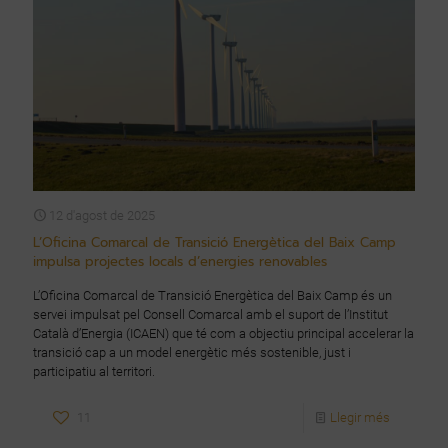
12 d'agost de 2025
L’Oficina Comarcal de Transició Energètica del Baix Camp
impulsa projectes locals d’energies renovables
L’Oficina Comarcal de Transició Energètica del Baix Camp és un
servei impulsat pel Consell Comarcal amb el suport de l’Institut
Català d’Energia (ICAEN) que té com a objectiu principal accelerar la
transició cap a un model energètic més sostenible, just i
participatiu al territori.
11
Llegir més