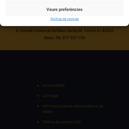
Veure preferències
Política de cookies
© Consell Comarcal del Baix Camp| Dr. Ferran 8 | 43202
Reus | Tel. 977 327 155
Accessibilitat
Avís legal
Informació bàsica sobre protecció de
dades
Política de cookies (UE)