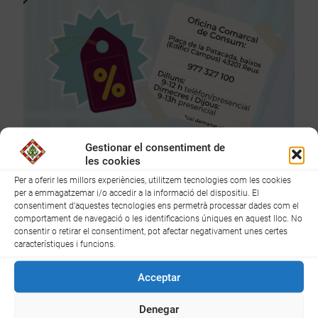
Gestionar el consentiment de
11 de gener de 2023
les cookies
Recomanacions per a les rebaixes d’hivern
Per a oferir les millors experiències, utilitzem tecnologies com les cookies
per a emmagatzemar i/o accedir a la informació del dispositiu. El
Han finalitzat les festes de Nadal, data que marca l’inici de la
consentiment d'aquestes tecnologies ens permetrà processar dades com el
temporada de rebaixes d’hivern on s’acostumen a accentuar les
comportament de navegació o les identificacions úniques en aquest lloc. No
compres aprofitant la baixada dels preus en gran part dels
consentir o retirar el consentiment, pot afectar negativament unes certes
establiments.
característiques i funcions.
4
Llegir més
Acceptar
Denegar