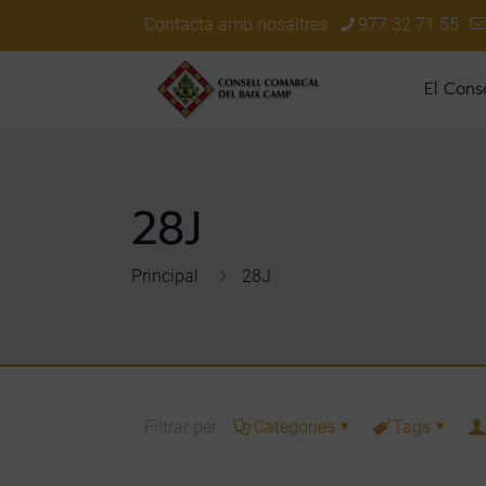
Contacta amb nosaltres
977 32 71 55
El Conse
28J
Principal
28J
Filtrar per
Categories
Tags