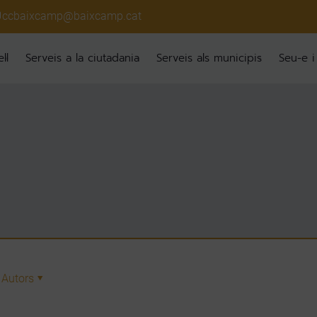
ccbaixcamp@baixcamp.cat
ll
Serveis a la ciutadania
Serveis als municipis
Seu-e i
Autors