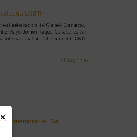
col·lectiu LGBTI+
res i treballadors del Consell Comarcal,
triz Mayordomo i Raquel Collado, es van
 Dia Internacional per l’alliberament LGBTI+
Llegir més
r commemorar el Dia