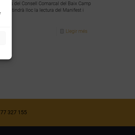
tivitats del Consell Comarcal del Baix Camp
BTI tindrà lloc la lectura del Manifest i
r
Llegir més
s
 977 327 155