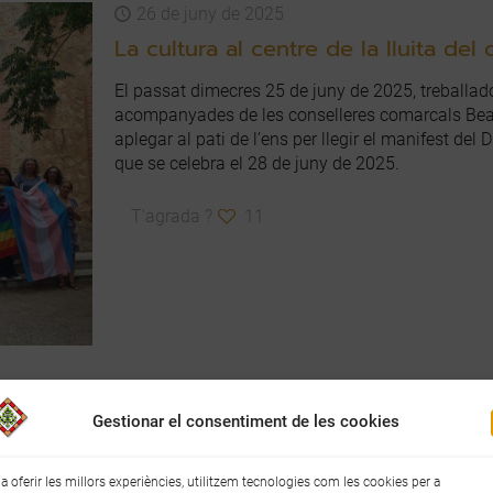
26 de juny de 2025
La cultura al centre de la lluita del 
El passat dimecres 25 de juny de 2025, treballado
acompanyades de les conselleres comarcals Bea
aplegar al pati de l’ens per llegir el manifest del
que se celebra el 28 de juny de 2025.
T'agrada ?
11
25 de juny de 2024
Gestionar el consentiment de les cookies
Activitats del Consell Comarcal pe
Internacional de l’Orgull LGBTI
 a oferir les millors experiències, utilitzem tecnologies com les cookies per a