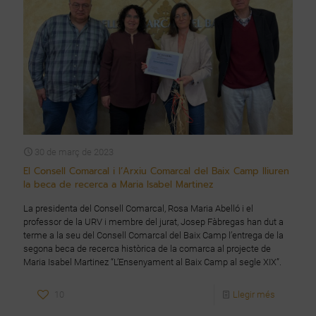
30 de març de 2023
El Consell Comarcal i l’Arxiu Comarcal del Baix Camp lliuren
la beca de recerca a Maria Isabel Martinez
La presidenta del Consell Comarcal, Rosa Maria Abelló i el
professor de la URV i membre del jurat, Josep Fàbregas han dut a
terme a la seu del Consell Comarcal del Baix Camp l’entrega de la
segona beca de recerca històrica de la comarca al projecte de
Maria Isabel Martinez “L’Ensenyament al Baix Camp al segle XIX”.
10
Llegir més