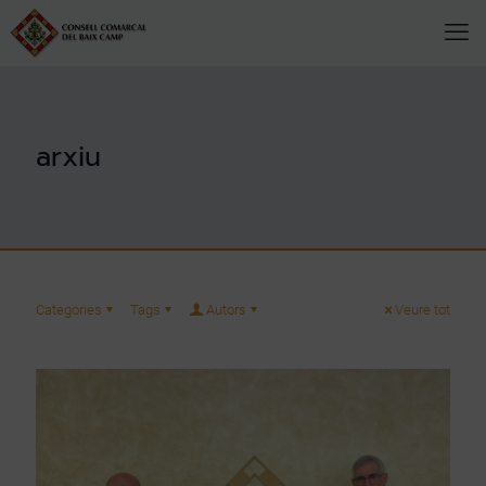
arxiu
Categories
Tags
Autors
Veure tot