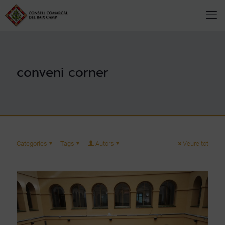
conveni corner
Categories
Tags
Autors
Veure tot