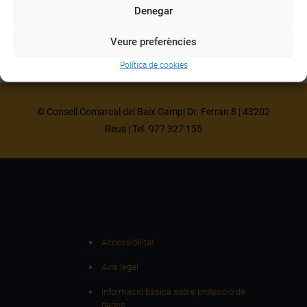
Denegar
Veure preferències
Política de cookies
© Consell Comarcal del Baix Camp| Dr. Ferran 8 | 43202
Reus | Tel. 977 327 155
Accessibilitat
Avís legal
Informació bàsica sobre protecció de
dades