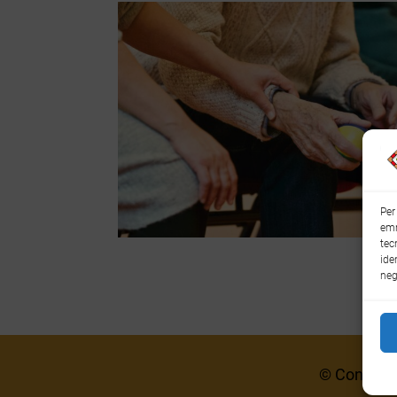
Per
emm
tec
ide
neg
© Consell C