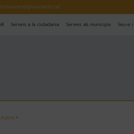
ccbaixcamp@baixcamp.cat
ll
Serveis a la ciutadania
Serveis als municipis
Seu-e i
Autors