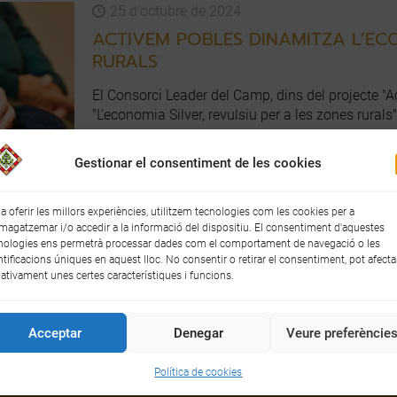
25 d'octubre de 2024
ACTIVEM POBLES DINAMITZA L’EC
RURALS
El Consorci Leader del Camp, dins del projecte "Ac
"L'economia Silver, revulsiu per a les zones rura
empreses.
Gestionar el consentiment de les cookies
T'agrada ?
15
 a oferir les millors experiències, utilitzem tecnologies com les cookies per a
agatzemar i/o accedir a la informació del dispositiu. El consentiment d'aquestes
nologies ens permetrà processar dades com el comportament de navegació o les
ntificacions úniques en aquest lloc. No consentir o retirar el consentiment, pot afecta
ativament unes certes característiques i funcions.
Acceptar
Denegar
Veure preferèncie
omarcal del Baix Camp| Dr. Ferran 8 | 43202 Reus | Tel.
Política de cookies