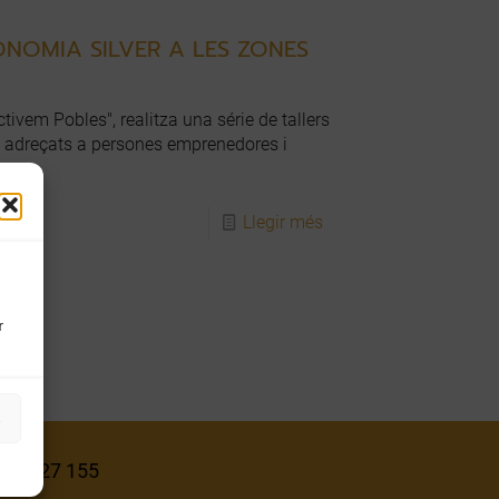
ONOMIA SILVER A LES ZONES
tivem Pobles", realitza una série de tallers
ls" adreçats a persones emprenedores i
Llegir més
r
s
 977 327 155