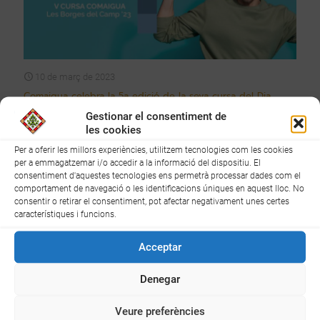
10 de març de 2023
Comaigua celebra la 5a edició de la seva cursa del Dia
Mundial de l’Aigua a les Borges del Camp
Gestionar el consentiment de
les cookies
Comaigua, companyia referent en la gestió del cicle de l'aigua i de
serveis mediambientals al Baix Camp, constituïda pel Consell
Per a oferir les millors experiències, utilitzem tecnologies com les cookies
Comarcal del Baix Camp i Sorea, celebrarà la 5a edició de “La cursa
per a emmagatzemar i/o accedir a la informació del dispositiu. El
Comaigua” el pròxim 26 de març a les Borges del Camp.
consentiment d'aquestes tecnologies ens permetrà processar dades com el
comportament de navegació o les identificacions úniques en aquest lloc. No
consentir o retirar el consentiment, pot afectar negativament unes certes
8
Llegir més
característiques i funcions.
Acceptar
Denegar
Veure preferències