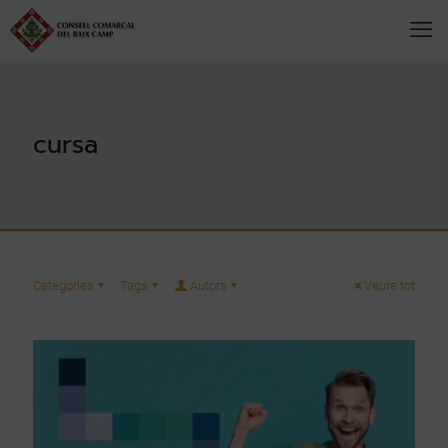
cursa
Categories
Tags
Autors
Veure tot