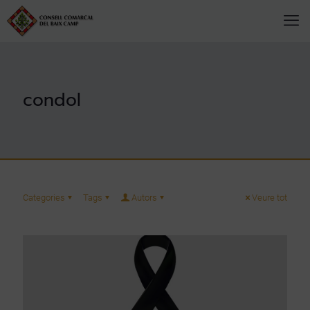
condol
Categories
Tags
Autors
Veure tot