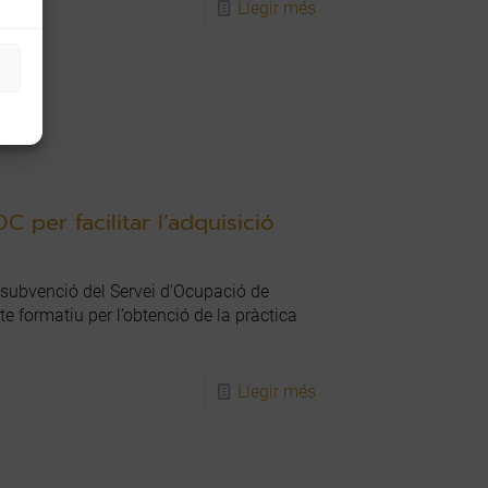
Llegir més
s
 per facilitar l’adquisició
subvenció del Servei d’Ocupació de
e formatiu per l’obtenció de la pràctica
Llegir més