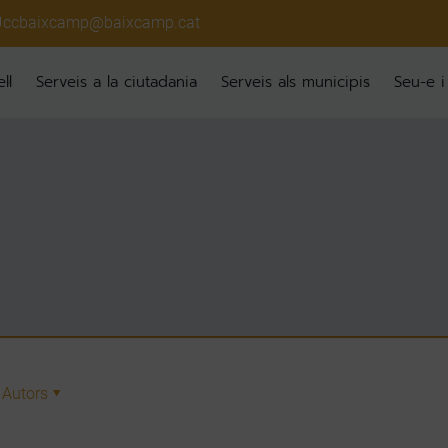
ccbaixcamp@baixcamp.cat
ll
Serveis a la ciutadania
Serveis als municipis
Seu-e i
Autors