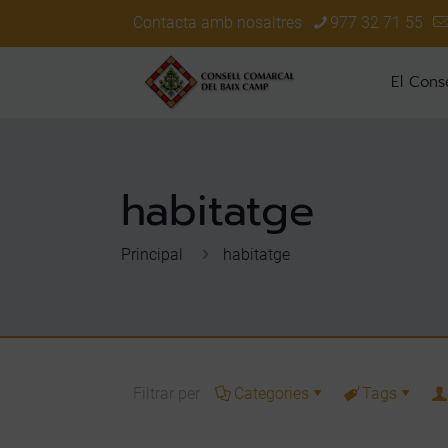
Contacta amb nosaltres
977 32 71 55
El Conse
habitatge
Principal
habitatge
Filtrar per
Categories
Tags