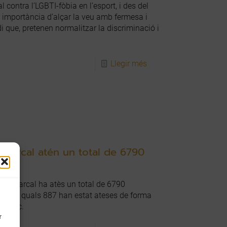
contra l’LGBTI-fòbia en l’esport, i des del
 importància d’alçar la veu amb fermesa i
 que, pretenen normalitzar la discriminació i
Llegir més
omarcal atén un total de 6790
ll Comarcal ha atès un total de 6790
 de les quals 887 han estat ateses de forma
trònic.
r