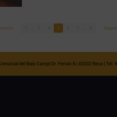
nterior
1
...
3
4
5
6
7
...
9
Següen
omarcal del Baix Camp| Dr. Ferran 8 | 43202 Reus | Tel.