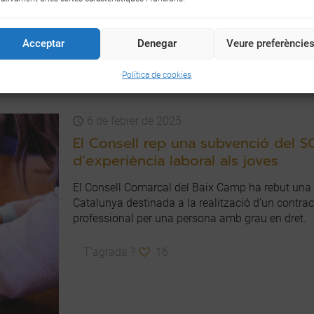
T'agrada ?
15
Acceptar
Denegar
Veure preferèncie
Política de cookies
6 de febrer de 2025
El Consell rep una subvenció del SOC
d’experiència laboral als joves
El Consell Comarcal del Baix Camp ha rebut una 
Catalunya destinada a la realització d’un contract
professional per una persona amb grau en dret.
T'agrada ?
16